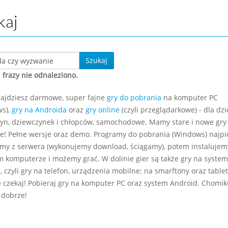
kaj
Szukaj
 frazy nie odnaleziono.
najdziesz darmowe, super fajne
gry do pobrania
na komputer PC
s),
gry na Androida
oraz
gry online
(czyli przeglądarkowe) - dla dzie
yn, dziewczynek i chłopców, samochodowe. Mamy stare i nowe gry
e! Pełne wersje oraz demo. Programy do pobrania (Windows) najp
my z serwera (wykonujemy download, ściągamy), potem instalujem
m komputerze i możemy grać. W dolinie gier są także gry na system
 czyli gry na telefon, urządzenia mobilne: na smarftony oraz tablet
e czekaj! Pobieraj gry na komputer PC oraz system Android. Chomiku
 dobrze!