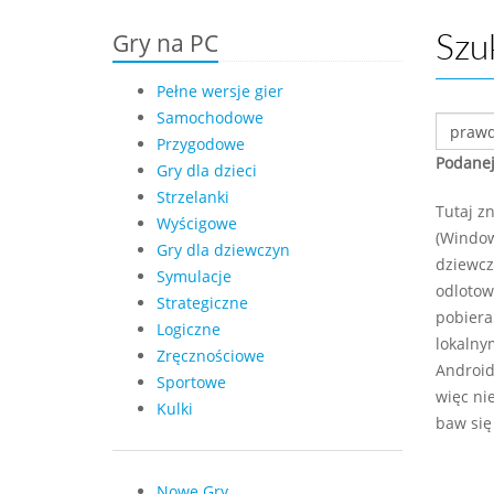
Gry na PC
Szu
Pełne wersje gier
Samochodowe
Przygodowe
Podanej
Gry dla dzieci
Strzelanki
Tutaj z
Wyścigowe
(Window
Gry dla dziewczyn
dziewcz
Symulacje
odlotow
Strategiczne
pobiera
Logiczne
lokalny
Zręcznościowe
Android,
Sportowe
więc ni
Kulki
baw się
Nowe Gry