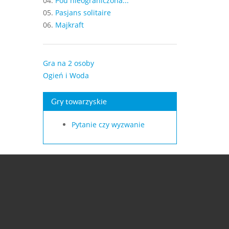
04.
Pou nieograniczona...
05.
Pasjans solitaire
06.
Majkraft
Gra na 2 osoby
Ogień i Woda
Gry towarzyskie
Pytanie czy wyzwanie