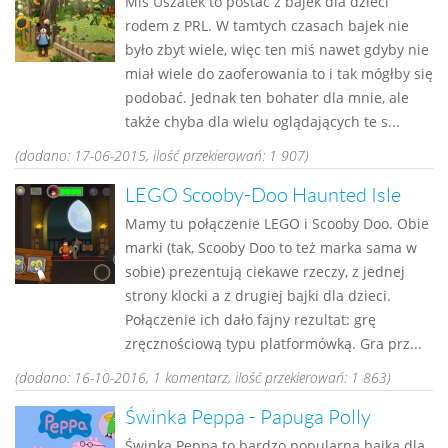
Miś Uszatek to postać z bajek dla dzieci
rodem z PRL. W tamtych czasach bajek nie
było zbyt wiele, więc ten miś nawet gdyby nie
miał wiele do zaoferowania to i tak mógłby się
podobać. Jednak ten bohater dla mnie, ale
także chyba dla wielu oglądających te s...
(dodano: 17-06-2015, ilość przekierowań: 1 907)
LEGO Scooby-Doo Haunted Isle
Mamy tu połączenie LEGO i Scooby Doo. Obie
marki (tak, Scooby Doo to też marka sama w
sobie) prezentują ciekawe rzeczy, z jednej
strony klocki a z drugiej bajki dla dzieci.
Połączenie ich dało fajny rezultat: grę
zręcznościową typu platformówką. Gra prz...
(dodano: 16-10-2016, 1 komentarz, ilość przekierowań: 1 863)
Świnka Peppa - Papuga Polly
Świnka Peppa to bardzo popularna bajka dla