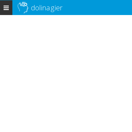
dolina
gier
Menu
główne