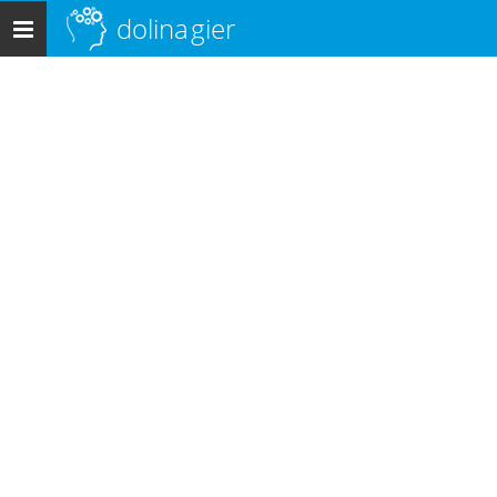
dolina
gier
Menu
główne