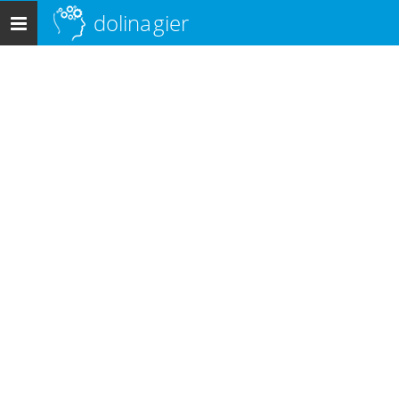
dolina
gier
Menu
główne