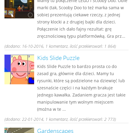
Mamy tu połączenie LEGO i Scooby Doo. Obie
marki (tak, Scooby Doo to też marka sama w
sobie) prezentują ciekawe rzeczy, z jednej
strony klocki a z drugiej bajki dla dzieci.
Połączenie ich dało fajny rezultat: grę
zręcznościową typu platformówką. Gra prz...
(dodano: 16-10-2016, 1 komentarz, ilość przekierowań: 1 864)
Kids Slide Puzzle
Kids Slide Puzzle to bardzo prosta co do
zasad gra, głównie dla dzieci. Mamy tu
rysunki, które są podzielone na dziewięć lub
szesnaście części i na każdym brakuje
jednego kawałka. Zadaniem gracza jest takie
manipulowanie tym wolnym miejscem
(można w te ...
(dodano: 22-01-2014, 1 komentarz, ilość przekierowań: 2 773)
Gardenscapes