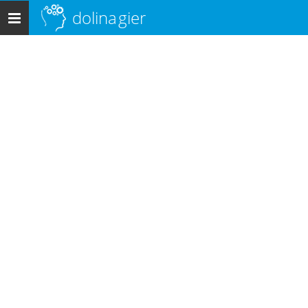
dolina
gier
Menu
główne