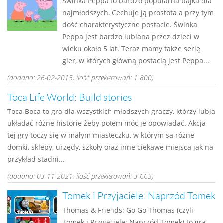
Świnka Peppa to bardzo popularna bajka dla
najmłodszych. Cechuje ją prostota a przy tym
dość charakterystyczne postacie. Świnka
Peppa jest bardzo lubiana przez dzieci w
wieku około 5 lat. Teraz mamy także serię
gier, w których główną postacią jest Peppa...
(dodano: 26-02-2015, ilość przekierowań: 1 800)
Toca Life World: Build stories
Toca Boca to gra dla wszystkich młodszych graczy, którzy lubią
układać różne historie żeby potem móc je opowiadać. Akcja
tej gry toczy się w małym miasteczku, w którym są różne
domki, sklepy, urzędy, szkoły oraz inne ciekawe miejsca jak na
przykład stadni...
(dodano: 03-11-2021, ilość przekierowań: 3 665)
Tomek i Przyjaciele: Naprzód Tomek
Thomas & Friends: Go Go Thomas (czyli
Tomek i Przyjaciele: Naprzód Tomek) to gra