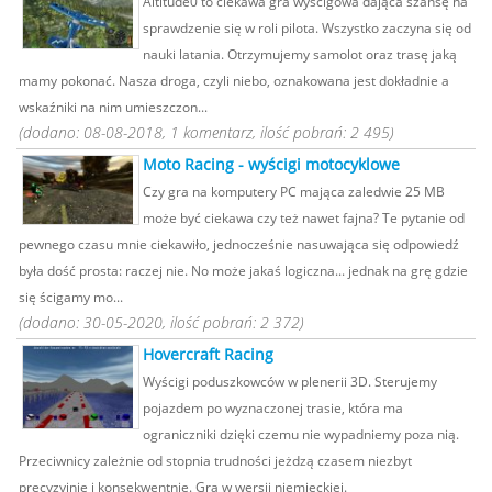
Altitude0 to ciekawa gra wyścigowa dająca szansę na
sprawdzenie się w roli pilota. Wszystko zaczyna się od
nauki latania. Otrzymujemy samolot oraz trasę jaką
mamy pokonać. Nasza droga, czyli niebo, oznakowana jest dokładnie a
wskaźniki na nim umieszczon...
(dodano: 08-08-2018, 1 komentarz, ilość pobrań: 2 495)
Moto Racing - wyścigi motocyklowe
Czy gra na komputery PC mająca zaledwie 25 MB
może być ciekawa czy też nawet fajna? Te pytanie od
pewnego czasu mnie ciekawiło, jednocześnie nasuwająca się odpowiedź
była dość prosta: raczej nie. No może jakaś logiczna... jednak na grę gdzie
się ścigamy mo...
(dodano: 30-05-2020, ilość pobrań: 2 372)
Hovercraft Racing
Wyścigi poduszkowców w plenerii 3D. Sterujemy
pojazdem po wyznaczonej trasie, która ma
ograniczniki dzięki czemu nie wypadniemy poza nią.
Przeciwnicy zależnie od stopnia trudności jeżdzą czasem niezbyt
precyzyjnie i konsekwentnie. Gra w wersji niemieckiej.