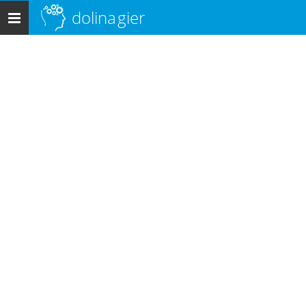
dolina
gier
Menu
główne