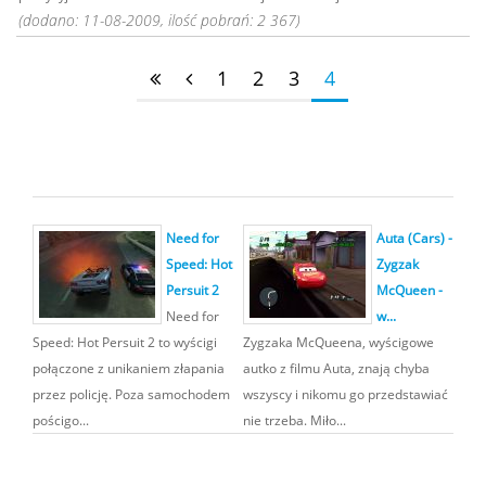
(dodano: 11-08-2009, ilość pobrań: 2 367)
1
2
3
4
Need for
Auta (Cars) -
Speed: Hot
Zygzak
Persuit 2
McQueen -
Need for
w...
Speed: Hot Persuit 2 to wyścigi
Zygzaka McQueena, wyścigowe
połączone z unikaniem złapania
autko z filmu Auta, znają chyba
przez policję. Poza samochodem
wszyscy i nikomu go przedstawiać
pościgo...
nie trzeba. Miło...