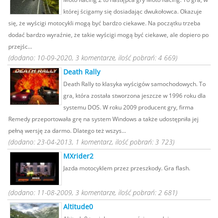
której ścigamy się dosiadając dwukołowca. Okazuje
się, że wyścigi motocykli mogą być bardzo ciekawe. Na początku trzeba
dodać bardzo wyraźnie, że takie wyścigi mogą być ciekawe, ale dopiero po
przejśc...
(dodano: 10-09-2020, 3 komentarze, ilość pobrań: 4 669)
Death Rally
Death Rally to klasyka wyścigów samochodowych. To
gra, która została stworzona jeszcze w 1996 roku dla
systemu DOS. W roku 2009 producent gry, firma
Remedy przeportowała grę na system Windows a także udostępniła jej
pełną wersję za darmo. Dlatego też wszys...
(dodano: 23-04-2013, 1 komentarz, ilość pobrań: 3 723)
MXrider2
Jazda motocyklem przez przeszkody. Gra flash.
(dodano: 11-08-2009, 3 komentarze, ilość pobrań: 2 681)
Altitude0