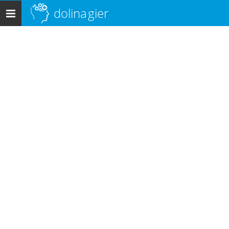
dolina
gier
Menu
główne