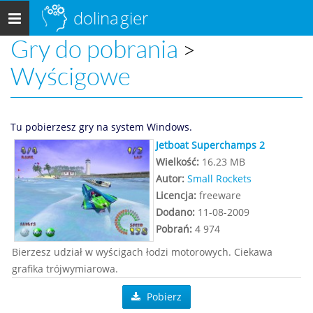
dolina
gier
Menu
główne
Gry do pobrania
>
Wyścigowe
Tu pobierzesz gry na system Windows.
Jetboat Superchamps 2
Wielkość:
16.23 MB
Autor:
Small Rockets
Licencja:
freeware
Dodano:
11-08-2009
Pobrań:
4 974
Bierzesz udział w wyścigach łodzi motorowych. Ciekawa
grafika trójwymiarowa.
Pobierz