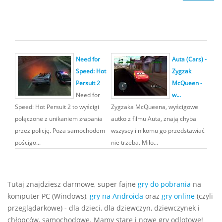
Need for
Auta (Cars) -
Speed: Hot
Zygzak
Persuit 2
McQueen -
Need for
w...
Speed: Hot Persuit 2 to wyścigi
Zygzaka McQueena, wyścigowe
połączone z unikaniem złapania
autko z filmu Auta, znają chyba
przez policję. Poza samochodem
wszyscy i nikomu go przedstawiać
pościgo...
nie trzeba. Miło...
Tutaj znajdziesz darmowe, super fajne
gry do pobrania
na
komputer PC (Windows),
gry na Androida
oraz
gry online
(czyli
przeglądarkowe) - dla dzieci, dla dziewczyn, dziewczynek i
chłopców, samochodowe. Mamy stare i nowe gry odlotowe!