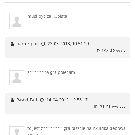
musi byc za.....bista
bartek pod
23-03-2013, 10:51:29
IP: 194.42.xxx.x
z*******a gra polecam
Paweł Tarł
14-04-2012, 19:56:17
IP: 31.61.xxx.xxx
to jest z******** gra piszcie na nk lidka debowa