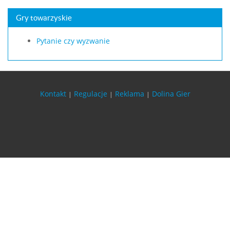
Gry towarzyskie
Pytanie czy wyzwanie
Kontakt
Regulacje
Reklama
Dolina Gier
|
|
|