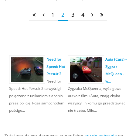
1
2
3
4
Need for
Auta (Cars) -
Speed: Hot
Zygzak
Persuit 2
McQueen -
Need for
w...
Speed: Hot Persuit 2 to wyścigi
Zygzaka McQueena, wyścigowe
połączone z unikaniem złapania
autko z filmu Auta, znają chyba
przez policję. Poza samochodem
wszyscy i nikomu go przedstawiać
pościgo...
nie trzeba. Miło...
Tutaj znajdziesz darmowe, super fajne
gry do pobrania
na