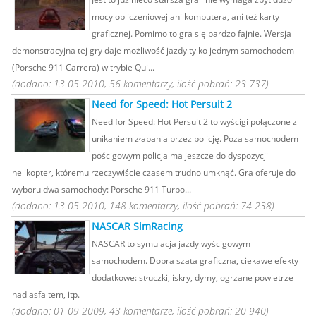
mocy obliczeniowej ani komputera, ani też karty
graficznej. Pomimo to gra się bardzo fajnie. Wersja
demonstracyjna tej gry daje możliwość jazdy tylko jednym samochodem
(Porsche 911 Carrera) w trybie Qui...
(dodano: 13-05-2010, 56 komentarzy, ilość pobrań: 23 737)
Need for Speed: Hot Persuit 2
Need for Speed: Hot Persuit 2 to wyścigi połączone z
unikaniem złapania przez policję. Poza samochodem
pościgowym policja ma jeszcze do dyspozycji
helikopter, któremu rzeczywiście czasem trudno umknąć. Gra oferuje do
wyboru dwa samochody: Porsche 911 Turbo...
(dodano: 13-05-2010, 148 komentarzy, ilość pobrań: 74 238)
NASCAR SimRacing
NASCAR to symulacja jazdy wyścigowym
samochodem. Dobra szata graficzna, ciekawe efekty
dodatkowe: stłuczki, iskry, dymy, ogrzane powietrze
nad asfaltem, itp.
(dodano: 01-09-2009, 43 komentarze, ilość pobrań: 20 940)