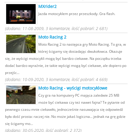
MXrider2
Jazda motocyklem przez przeszkody. Gra flash.
(dodano: 11-08-2009, 3 komentarze, ilość pobrań: 2 681)
Moto Racing 2
Moto Racing 2 to następca gry Moto Racing. To gra, w
której ścigamy się dosiadając dwukołowca. Okazuje
się, że wyścigi motocykli mogą być bardzo ciekawe. Na początku trzeba
dodać bardzo wyraźnie, że takie wyścigi mogą być ciekawe, ale dopiero po
przejśc...
(dodano: 10-09-2020, 3 komentarze, ilość pobrań: 4 669)
Moto Racing - wyścigi motocyklowe
Czy gra na komputery PC mająca zaledwie 25 MB
może być ciekawa czy też nawet fajna? Te pytanie od
pewnego czasu mnie ciekawiło, jednocześnie nasuwająca się odpowiedź
była dość prosta: raczej nie. No może jakaś logiczna... jednak na grę gdzie
się ścigamy mo...
(dodano: 30-05-2020, ilość pobrań: 2 372)