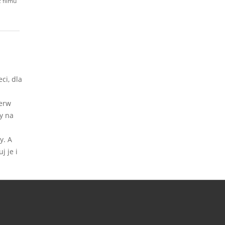
 filmu
ci, dla
ierw
y na
y. A
j je i