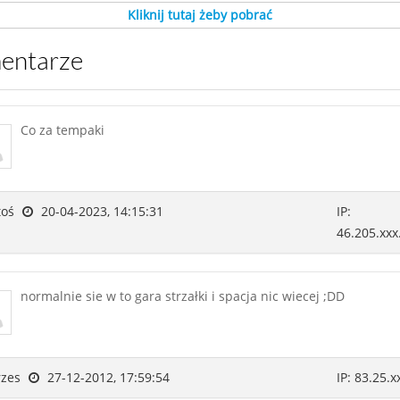
Kliknij tutaj żeby pobrać
mentarze
Co za tempaki
toś
20-04-2023, 14:15:31
IP:
46.205.xxx
normalnie sie w to gara strzałki i spacja nic wiecej ;DD
rzes
27-12-2012, 17:59:54
IP: 83.25.x