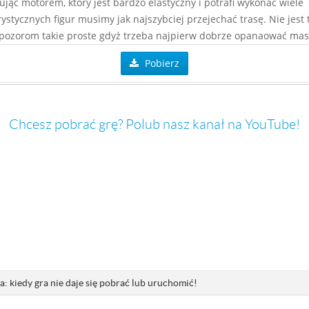
jąc motorem, który jest bardzo elastyczny i potrafi wykonać wiele
rystycznych figur musimy jak najszybciej przejechać trasę. Nie jest 
ozorom takie proste gdyż trzeba najpierw dobrze opanaować mas
Pobierz
Chcesz pobrać grę? Polub nasz kanał na YouTube!
: kiedy gra nie daje się pobrać lub uruchomić!