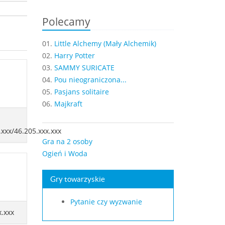
Polecamy
01.
Little Alchemy (Mały Alchemik)
02.
Harry Potter
03.
SAMMY SURICATE
04.
Pou nieograniczona...
05.
Pasjans solitaire
06.
Majkraft
.xxx/46.205.xxx.xxx
Gra na 2 osoby
Ogień i Woda
Gry towarzyskie
Pytanie czy wyzwanie
x.xxx