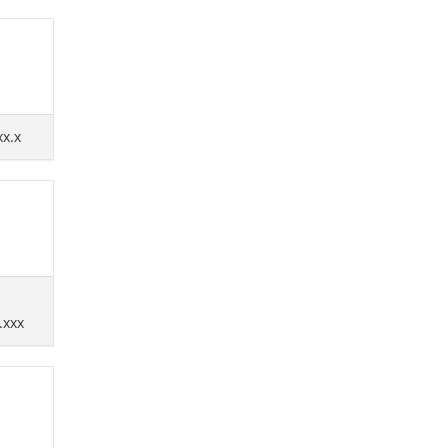
xx.x
.xxx