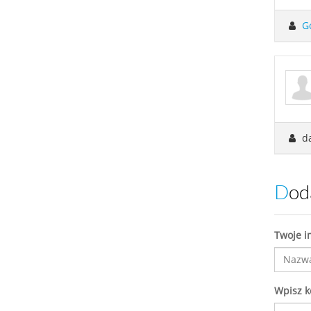
G
da
Do
Twoje i
Wpisz 