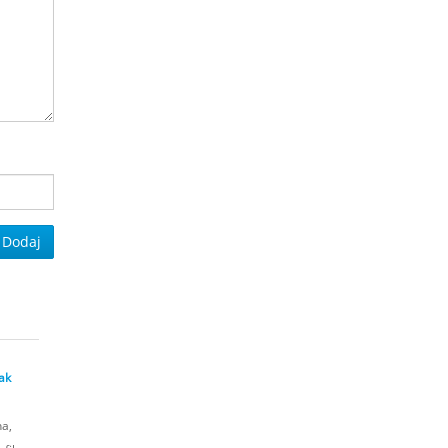
Dodaj
ak
a,