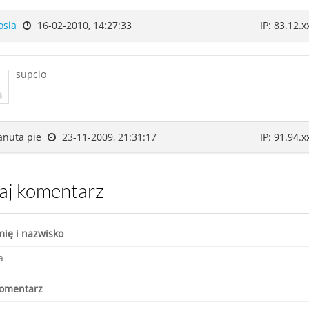
osia
16-02-2010, 14:27:33
IP: 83.12.x
supcio
nuta pie
23-11-2009, 21:31:17
IP: 91.94.x
daj komentarz
mię i nazwisko
komentarz