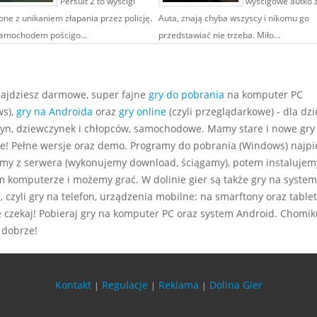
Persuit 2 to wyścigi
wyścigowe autko z
one z unikaniem złapania przez policję.
Auta, znają chyba wszyscy i nikomu go
amochodem pościgo...
przedstawiać nie trzeba. Miło...
najdziesz darmowe, super fajne
gry do pobrania
na komputer PC
s),
gry na Androida
oraz
gry online
(czyli przeglądarkowe) - dla dzie
yn, dziewczynek i chłopców, samochodowe. Mamy stare i nowe gry
e! Pełne wersje oraz demo. Programy do pobrania (Windows) najp
my z serwera (wykonujemy download, ściągamy), potem instalujem
m komputerze i możemy grać. W dolinie gier są także gry na system
 czyli gry na telefon, urządzenia mobilne: na smarftony oraz tablet
e czekaj! Pobieraj gry na komputer PC oraz system Android. Chomiku
 dobrze!
Kontakt
Regulacje
Reklama
Dolina Gier
|
|
|