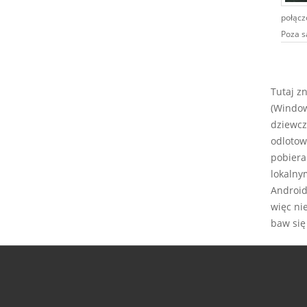
połącz
Poza s
Tutaj z
(Window
dziewcz
odlotow
pobiera
lokalny
Android,
więc ni
baw się