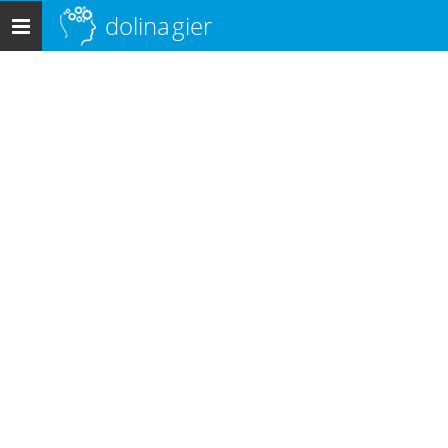
dolina
gier
Menu
główne