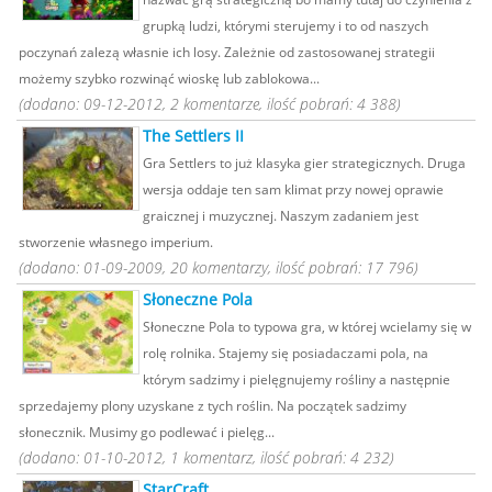
grupką ludzi, którymi sterujemy i to od naszych
poczynań zalezą własnie ich losy. Zależnie od zastosowanej strategii
możemy szybko rozwinąć wioskę lub zablokowa...
(dodano: 09-12-2012, 2 komentarze, ilość pobrań: 4 388)
The Settlers II
Gra Settlers to już klasyka gier strategicznych. Druga
wersja oddaje ten sam klimat przy nowej oprawie
graicznej i muzycznej. Naszym zadaniem jest
stworzenie własnego imperium.
(dodano: 01-09-2009, 20 komentarzy, ilość pobrań: 17 796)
Słoneczne Pola
Słoneczne Pola to typowa gra, w której wcielamy się w
rolę rolnika. Stajemy się posiadaczami pola, na
którym sadzimy i pielęgnujemy rośliny a następnie
sprzedajemy plony uzyskane z tych roślin. Na początek sadzimy
słonecznik. Musimy go podlewać i pielęg...
(dodano: 01-10-2012, 1 komentarz, ilość pobrań: 4 232)
StarCraft