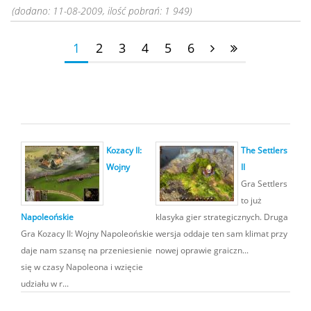
(dodano: 11-08-2009, ilość pobrań: 1 949)
1
2
3
4
5
6
Kozacy II:
The Settlers
Wojny
II
Gra Settlers
to już
Napoleońskie
klasyka gier strategicznych. Druga
Gra Kozacy II: Wojny Napoleońskie
wersja oddaje ten sam klimat przy
daje nam szansę na przeniesienie
nowej oprawie graiczn...
się w czasy Napoleona i wzięcie
udziału w r...