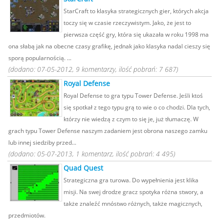
StarCraft to klasyka strategicznych gier, których akcja
toczy się w czasie rzeczywistym. Jako, że jest to
pierwsza część gry, która się ukazała w roku 1998 ma
ona słabą jak na obecne czasy grafikę, jednak jako klasyka nadal cieszy się
sporą popularnością. ...
(dodano: 07-05-2012, 9 komentarzy, ilość pobrań: 7 687)
Royal Defense
Royal Defense to gra typu Tower Defense. Jeśli ktoś
się spotkał z tego typu grą to wie o co chodzi. Dla tych,
którzy nie wiedzą z czym to się je, już tłumaczę. W
grach typu Tower Defense naszym zadaniem jest obrona naszego zamku
lub innej siedziby przed...
(dodano: 05-07-2013, 1 komentarz, ilość pobrań: 4 495)
Quad Quest
Strategiczna gra turowa. Do wypełnienia jest klika
misji. Na swej drodze gracz spotyka różna stwory, a
także znaleźć mnóstwo różnych, także magicznych,
przedmiotów.