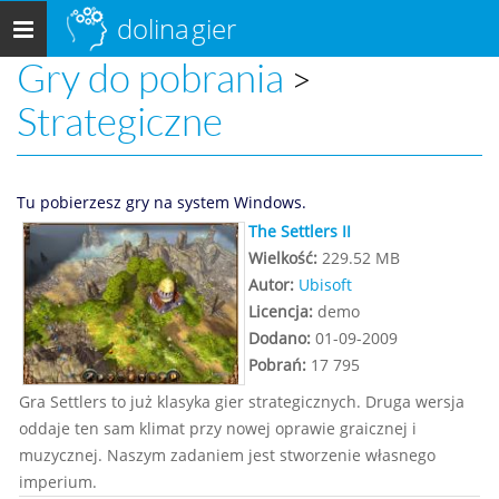
dolina
gier
Menu
główne
Gry do pobrania
>
Strategiczne
Tu pobierzesz gry na system Windows.
The Settlers II
Wielkość:
229.52 MB
Autor:
Ubisoft
Licencja:
demo
Dodano:
01-09-2009
Pobrań:
17 795
Gra Settlers to już klasyka gier strategicznych. Druga wersja
oddaje ten sam klimat przy nowej oprawie graicznej i
muzycznej. Naszym zadaniem jest stworzenie własnego
imperium.