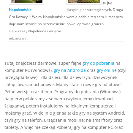
to już
Napoleońskie
klasyka gier strategicznych. Druga
Gra Kozacy II: Wojny Napoleońskie
wersja oddaje ten sam klimat przy
daje nam szansę na przeniesienie
nowej oprawie graiczn...
się w czasy Napoleona i wzięcie
udziału w r...
Tutaj znajdziesz darmowe, super fajne
gry do pobrania
na
komputer PC (Windows),
gry na Androida
oraz
gry online
(czyli
przeglądarkowe) - dla dzieci, dla dziewczyn, dziewczynek i
chłopców, samochodowe. Mamy stare i nowe gry odlotowe!
Pełne wersje oraz demo. Programy do pobrania (Windows)
najpierw pobieramy z serwera (wykonujemy download,
ściągamy), potem instalujemy na lokalnym komputerze i
możemy grać. W dolinie gier są także gry na system Android,
czyli gry na telefon, urządzenia mobilne: na smarftony oraz
tablety. A więc nie czekaj! Pobieraj gry na komputer PC oraz