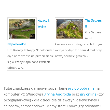
Kozacy II:
The Settlers
Wojny
II
Gra Settlers
to już
Napoleońskie
klasyka gier strategicznych. Druga
Gra Kozacy II: Wojny Napoleońskie
wersja oddaje ten sam klimat przy
daje nam szansę na przeniesienie
nowej oprawie graiczn...
się w czasy Napoleona i wzięcie
udziału w r...
Tutaj znajdziesz darmowe, super fajne
gry do pobrania
na
komputer PC (Windows),
gry na Androida
oraz
gry online
(czyli
przeglądarkowe) - dla dzieci, dla dziewczyn, dziewczynek i
chłopców, samochodowe. Mamy stare i nowe gry odlotowe!