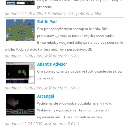
graczem.
(dodano: 11-08-2009, 1 komentarz, ilość pobrań: 2 698)
Battle Pool
Gra jest specyficznym rodzajem bilarda. Bile
przedstawiają wojska nasze i wojska przeciwnika.
Bitwa między wosjakmi odbywa się poprzez uderzanie
w bile. Podgląd stołu i bil jest możliwy z perspektywy 3D.
(dodano: 11-08-2009, ilość pobrań: 1 991)
Atlantis Advisor
Gra strategiczna. Zarządzanie i odkrywanie obszarów
ziemskich.
(dodano: 11-08-2009, ilość pobrań: 1 941)
Arcangel
Wcielamy się w dowódcę oddziału najemników.
Wybieramy wyposażenie i broń potrzebną do
wykonania misji. Gra z podziałem na tury.
(dodano: 11-08-2009, ilość pobrań: 2 011)