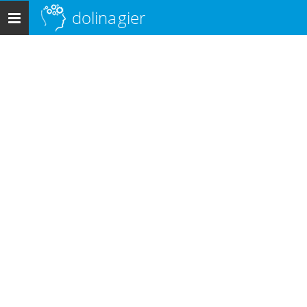
dolina
gier
Menu
główne