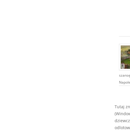
szansę
Napoleo
Tutaj z
(Window
dziewcz
odlotow