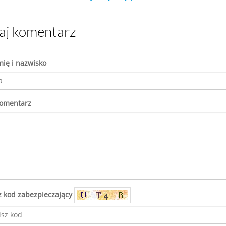
daj komentarz
mię i nazwisko
komentarz
z kod zabezpieczający