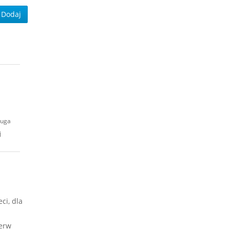
Dodaj
ruga
j
ci, dla
ierw