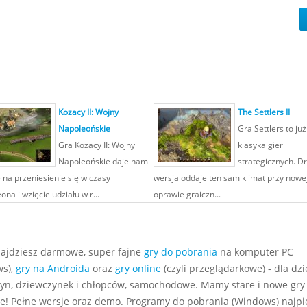
Kozacy II: Wojny
The Settlers II
Napoleońskie
Gra Settlers to już
Gra Kozacy II: Wojny
klasyka gier
Napoleońskie daje nam
strategicznych. D
 na przeniesienie się w czasy
wersja oddaje ten sam klimat przy nowe
na i wzięcie udziału w r...
oprawie graiczn...
najdziesz darmowe, super fajne
gry do pobrania
na komputer PC
s),
gry na Androida
oraz
gry online
(czyli przeglądarkowe) - dla dzie
yn, dziewczynek i chłopców, samochodowe. Mamy stare i nowe gry
e! Pełne wersje oraz demo. Programy do pobrania (Windows) najp