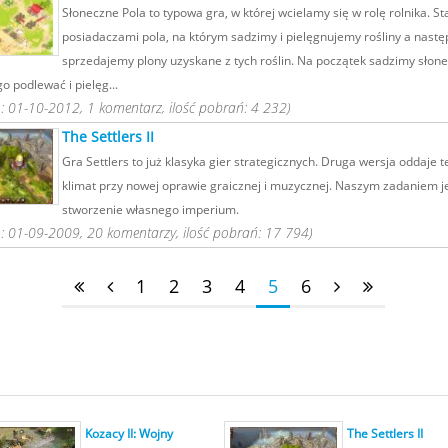
Słoneczne Pola to typowa gra, w której wcielamy się w rolę rolnika. St
posiadaczami pola, na którym sadzimy i pielęgnujemy rośliny a nastę
sprzedajemy plony uzyskane z tych roślin. Na początek sadzimy słone
 podlewać i pielęg...
 01-10-2012, 1 komentarz, ilość pobrań: 4 232)
The Settlers II
Gra Settlers to już klasyka gier strategicznych. Druga wersja oddaje 
klimat przy nowej oprawie graicznej i muzycznej. Naszym zadaniem j
stworzenie własnego imperium.
 01-09-2009, 20 komentarzy, ilość pobrań: 17 794)
1
2
3
4
5
6
Kozacy II: Wojny
The Settlers II