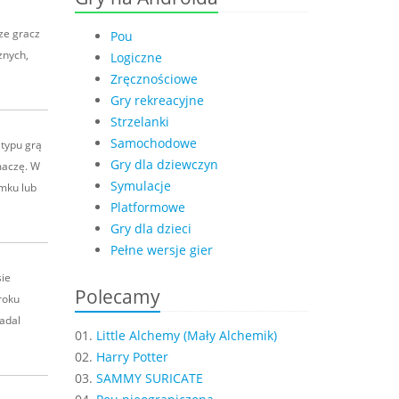
dze gracz
Pou
znych,
Logiczne
Zręcznościowe
Gry rekreacyjne
Strzelanki
Samochodowe
 typu grą
Gry dla dziewczyn
umaczę. W
Symulacje
mku lub
Platformowe
Gry dla dzieci
Pełne wersje gier
sie
Polecamy
roku
adal
01.
Little Alchemy (Mały Alchemik)
02.
Harry Potter
03.
SAMMY SURICATE