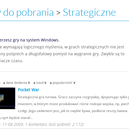
 do pobrania
Strategiczne
>
erzesz gry na system Windows.
ie wymagają logicznego myślenia, w grach strategicznych nie jest
y pośpiech a długofalowy pomysł na wygranie gry. Zwykle są to
iacze czasu.
g:
data dodania
tutuł
popularność
Pocket War
Strategiczna gra turowa. Gracz zaczyna rozgrywkę, dysponując tylko
miastem, w którym może produkować różne rodzaje wojska, np. piech
czołgi. Jego zadaniem jest, jak to zwykle bywa, podbicie reszty świata.
 tym będzie starał...
 11-08-2009, 1 komentarz, ilość pobrań: 2 172)