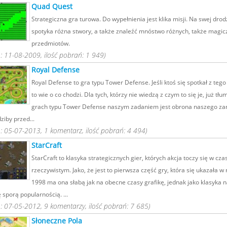
Quad Quest
Strategiczna gra turowa. Do wypełnienia jest klika misji. Na swej dro
spotyka różna stwory, a także znaleźć mnóstwo różnych, także magic
przedmiotów.
 11-08-2009, ilość pobrań: 1 949)
Royal Defense
Royal Defense to gra typu Tower Defense. Jeśli ktoś się spotkał z tego
to wie o co chodzi. Dla tych, którzy nie wiedzą z czym to się je, już tł
grach typu Tower Defense naszym zadaniem jest obrona naszego za
dziby przed...
 05-07-2013, 1 komentarz, ilość pobrań: 4 494)
StarCraft
StarCraft to klasyka strategicznych gier, których akcja toczy się w cza
rzeczywistym. Jako, że jest to pierwsza część gry, która się ukazała w 
1998 ma ona słabą jak na obecne czasy grafikę, jednak jako klasyka n
ę sporą popularnością. ...
 07-05-2012, 9 komentarzy, ilość pobrań: 7 685)
Słoneczne Pola