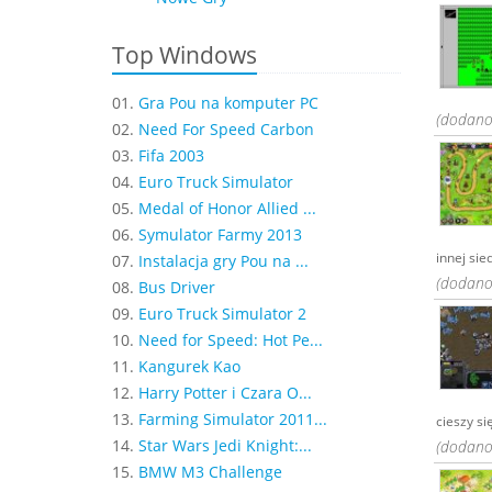
Top Windows
01.
Gra Pou na komputer PC
(dodano:
02.
Need For Speed Carbon
03.
Fifa 2003
04.
Euro Truck Simulator
05.
Medal of Honor Allied ...
06.
Symulator Farmy 2013
innej sie
07.
Instalacja gry Pou na ...
(dodano:
08.
Bus Driver
09.
Euro Truck Simulator 2
10.
Need for Speed: Hot Pe...
11.
Kangurek Kao
12.
Harry Potter i Czara O...
13.
Farming Simulator 2011...
cieszy si
14.
Star Wars Jedi Knight:...
(dodano:
15.
BMW M3 Challenge