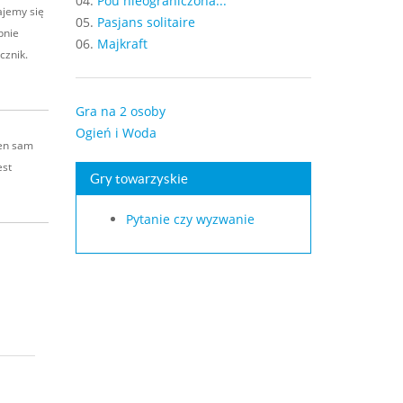
04.
Pou nieograniczona...
ajemy się
05.
Pasjans solitaire
pnie
06.
Majkraft
cznik.
Gra na 2 osoby
Ogień i Woda
ten sam
est
Gry towarzyskie
Pytanie czy wyzwanie