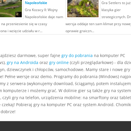
Napoleońskie
Gra Settlers to już
Gra Kozacy II: Wojny
klasyka gier
Napoleońskie daje nam
strategicznych. D
 na przeniesienie się w czasy
wersja oddaje ten sam klimat przy nowe
na i wzięcie udziału w r...
oprawie graiczn...
najdziesz darmowe, super fajne
gry do pobrania
na komputer PC
s),
gry na Androida
oraz
gry online
(czyli przeglądarkowe) - dla dzie
yn, dziewczynek i chłopców, samochodowe. Mamy stare i nowe gry
e! Pełne wersje oraz demo. Programy do pobrania (Windows) najp
my z serwera (wykonujemy download, ściągamy), potem instalujem
m komputerze i możemy grać. W dolinie gier są także gry na system
 czyli gry na telefon, urządzenia mobilne: na smarftony oraz tablet
e czekaj! Pobieraj gry na komputer PC oraz system Android. Chomiku
 dobrze!