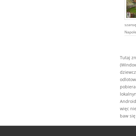
szansę
Napoleo
Tutaj z
(Window
dziewcz
odlotow
pobiera
lokalny
Android,
więc ni
baw się