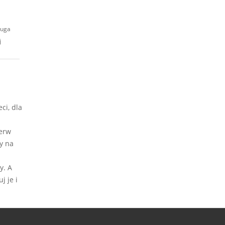
ruga
j
ci, dla
ierw
y na
y. A
j je i