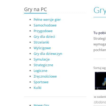
Gry
Gry na PC
Pełne wersje gier
Samochodowe
Przygodowe
Tu pobi
Gry dla dzieci
Strateg
Strzelanki
wymagan
Wyścigowe
pochłan
Gry dla dziewczyn
Symulacje
Strategiczne
Sortuj w
Logiczne
Zręcznościowe
Sportowe
Kulki
w zadaniu
(dodano:
Nowe Gry