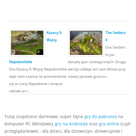
Kozacy II:
The Settlers
Wojny
II
Gra Settlers
to już
Napoleońskie
klasyka gier strategicznych. Druga
Gra Kozacy II: Wojny Napoleońskie
wersja oddaje ten sam klimat przy
daje nam szansę na przeniesienie
nowej oprawie graiczn...
się w czasy Napoleona i wzięcie
udziału w r...
Tutaj znajdziesz darmowe, super fajne
gry do pobrania
na
komputer PC (Windows),
gry na Androida
oraz
gry online
(czyli
przeglądarkowe) - dla dzieci, dla dziewczyn, dziewczynek i