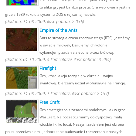
Grafika gry jest bardzo prosta. Gra wzorowana jest na
grze z 1989 roku dla systemu DOS o tej samej nazwie.
(dodano: 11-08-2009, ilość pobrań: 2 036)
Empire of the Ants
Ants to strategia czasu rzeczywistego (RTS). Jesteśmy
w świecie mrówek, kierujemy ich kolonią i
wykonujemy zadania zlecone przez królową.
(dodano: 01-10-2009, 4 komentarze, ilość pobrań: 3 294)
Firefight
Gra, której akcja toczy się w okresie II wojny
światowej. Bierzemy udział w ofensywie na Francję.
(dodano: 11-08-2009, 1 komentarz, ilość pobrań: 2 157)
Free Craft
Gra strategiczna z zasadami podobnymi jak w grze
WarCraft. Na początku mamy do dyspozycji małą
wioskie i kilku ludzi. Naszym zadaniem jest obrona
przez przeciwnikiem i jednoczesne budowanie i rozszerzanie naszych