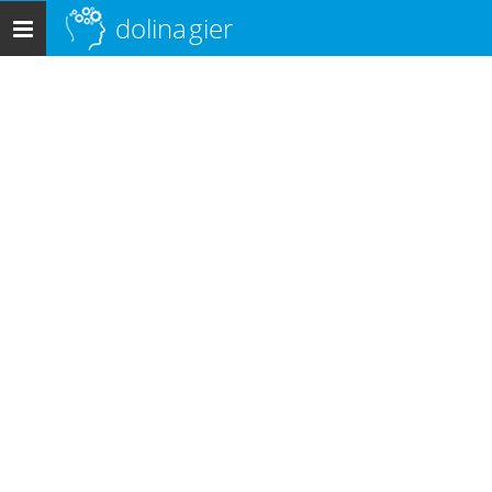
dolina
gier
Menu
główne