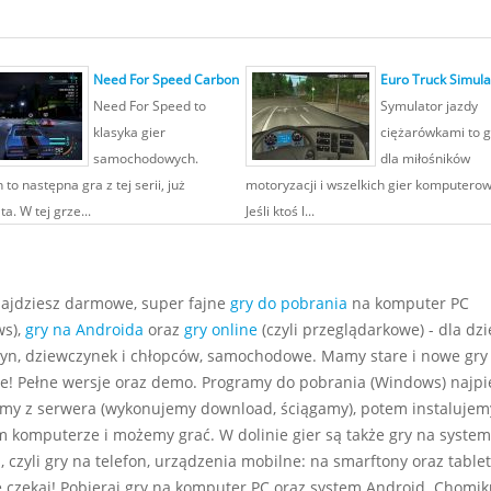
Need For Speed Carbon
Euro Truck Simula
Need For Speed to
Symulator jazdy
klasyka gier
ciężarówkami to g
samochodowych.
dla miłośników
to następna gra z tej serii, już
motoryzacji i wszelkich gier komputero
ta. W tej grze...
Jeśli ktoś l...
najdziesz darmowe, super fajne
gry do pobrania
na komputer PC
s),
gry na Androida
oraz
gry online
(czyli przeglądarkowe) - dla dzie
yn, dziewczynek i chłopców, samochodowe. Mamy stare i nowe gry
e! Pełne wersje oraz demo. Programy do pobrania (Windows) najp
my z serwera (wykonujemy download, ściągamy), potem instalujem
m komputerze i możemy grać. W dolinie gier są także gry na system
 czyli gry na telefon, urządzenia mobilne: na smarftony oraz tablet
e czekaj! Pobieraj gry na komputer PC oraz system Android. Chomiku