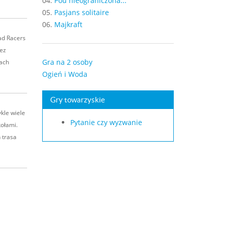
04.
Pou nieograniczona...
05.
Pasjans solitaire
06.
Majkraft
oad Racers
bez
Gra na 2 osoby
ach
Ogień i Woda
Gry towarzyskie
kle wiele
Pytanie czy wyzwanie
ołami.
 trasa