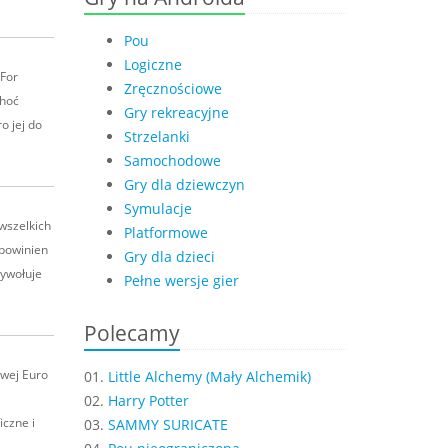
Pou
Logiczne
 For
Zręcznościowe
Choć
Gry rekreacyjne
o jej do
Strzelanki
Samochodowe
Gry dla dziewczyn
Symulacje
wszelkich
Platformowe
 powinien
Gry dla dzieci
ywołuje
Pełne wersje gier
Polecamy
owej Euro
01.
Little Alchemy (Mały Alchemik)
02.
Harry Potter
iczne i
03.
SAMMY SURICATE