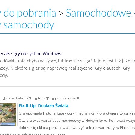
 do pobrania
Samochodowe 
>
y samochody
erzesz gry na system Windows.
dówki lubią chyba wszyscy, lubimy się ścigać fajnie jest też jeździ
azdy. Niektóre z gier są naprawdę realistyczne. Gry o autach. Gry
ody.
g:
data dodania
tutuł
popularność
Fix-It-Up: Dookoła Świata
Gra opowiada historię Kate - córki mechanika, która otwiera własny in
Otwiera więc warsztat samochodowy w Nowym Jorku. Ponieważ wszy
dobrze się układa postanawia otworzyć kolejne warsztaty: w Phoenix 
e wejść na międzynarodowy rynek pocz...