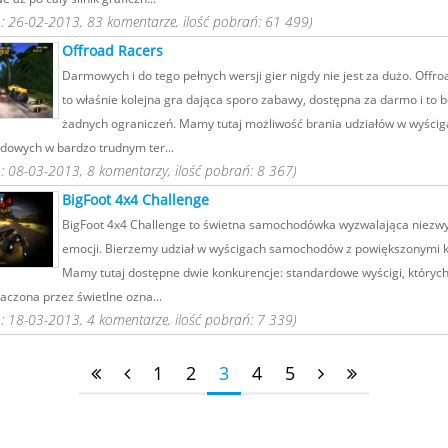
 26-02-2013, 83 komentarze, ilość pobrań: 61 499)
Offroad Racers
Darmowych i do tego pełnych wersji gier nigdy nie jest za dużo. Offr
to właśnie kolejna gra dająca sporo zabawy, dostępna za darmo i to 
żadnych ograniczeń. Mamy tutaj możliwość brania udziałów w wyścig
owych w bardzo trudnym ter...
 08-03-2013, 8 komentarzy, ilość pobrań: 8 367)
BigFoot 4x4 Challenge
BigFoot 4x4 Challenge to świetna samochodówka wyzwalająca niezwy
emocji. Bierzemy udział w wyścigach samochodów z powiększonymi k
Mamy tutaj dostępne dwie konkurencje: standardowe wyścigi, których
aczona przez świetlne ozna...
 18-03-2013, 4 komentarze, ilość pobrań: 7 339)
1
2
3
4
5