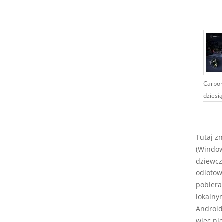
Carbon 
dziesią
Tutaj z
(Window
dziewcz
odlotow
pobiera
lokalny
Android,
więc ni