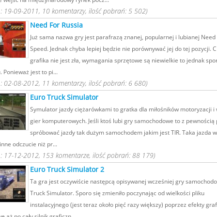
 19-09-2011, 10 komentarzy, ilość pobrań: 5 502)
Need For Russia
Już sama nazwa gry jest parafrazą znanej, popularnej i lubianej Need
Speed. Jednak chyba lepiej będzie nie porównywać jej do tej pozycji. 
grafika nie jest zła, wymagania sprzętowe są niewielkie to jednak spor
. Ponieważ jest to pi...
 02-08-2012, 11 komentarzy, ilość pobrań: 6 680)
Euro Truck Simulator
Symulator jazdy ciężarówkami to gratka dla miłośników motoryzacji i 
gier komputerowych. Jeśli ktoś lubi gry samochodowe to z pewnością
spróbować jazdy tak dużym samochodem jakim jest TIR. Taka jazda w
inne odczucie niż pr...
 17-12-2012, 153 komentarze, ilość pobrań: 88 179)
Euro Truck Simulator 2
Ta gra jest oczywiście następcą opisywanej wcześniej gry samochod
Truck Simulator. Sporo się zmieniło poczynając od wielkości pliku
instalacyjnego (jest teraz około pięć razy większy) poprzez efekty graf
 aż po cały silnik graficzn...