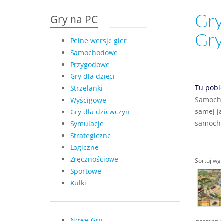
Gry
Gry na PC
Gr
Pełne wersje gier
Samochodowe
Przygodowe
Gry dla dzieci
Tu pobi
Strzelanki
Samocho
Wyścigowe
samej j
Gry dla dziewczyn
samoch
Symulacje
Strategiczne
Logiczne
Zręcznościowe
Sortuj w
Sportowe
Kulki
Nowe Gry
następni