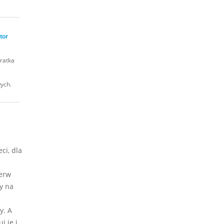
tor
ratka
wych.
ci, dla
ierw
y na
y. A
j je i