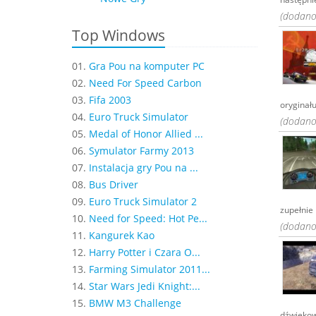
(dodano:
Top Windows
01.
Gra Pou na komputer PC
02.
Need For Speed Carbon
03.
Fifa 2003
oryginału
04.
Euro Truck Simulator
(dodano:
05.
Medal of Honor Allied ...
06.
Symulator Farmy 2013
07.
Instalacja gry Pou na ...
08.
Bus Driver
09.
Euro Truck Simulator 2
zupełnie 
10.
Need for Speed: Hot Pe...
(dodano:
11.
Kangurek Kao
12.
Harry Potter i Czara O...
13.
Farming Simulator 2011...
14.
Star Wars Jedi Knight:...
15.
BMW M3 Challenge
dźwiękowe