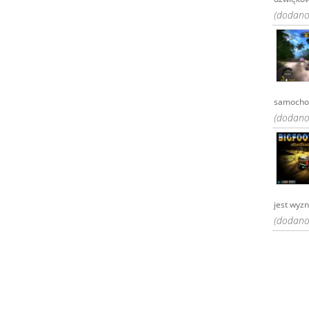
(dodano:
samochod
(dodano:
jest wyzn
(dodano: