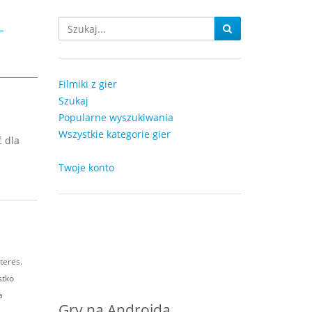
-
Filmiki z gier
Szukaj
Popularne wyszukiwania
Wszystkie kategorie gier
ć dla
Twoje konto
teres.
stko
a
Gry na Androida