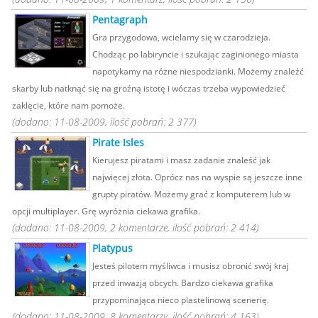
Pentagraph
Gra przygodowa, wcielamy się w czarodzieja.
Chodząc po labiryncie i szukając zaginionego miasta
napotykamy na różne niespodzianki. Możemy znaleźć
skarby lub natknąć się na groźną istotę i wóczas trzeba wypowiedzieć
zaklęcie, które nam pomoże.
(dodano: 11-08-2009, ilość pobrań: 2 377)
Pirate Isles
Kierujesz piratami i masz zadanie znaleść jak
najwięcej złota. Oprócz nas na wyspie są jeszcze inne
grupty piratów. Możemy grać z komputerem lub w
opcji multiplayer. Grę wyróżnia ciekawa grafika.
(dodano: 11-08-2009, 2 komentarze, ilość pobrań: 2 414)
Platypus
Jesteś pilotem myśliwca i musisz obronić swój kraj
przed inwazją obcych. Bardzo ciekawa grafika
przypominająca nieco plastelinową scenerię.
(dodano: 11-08-2009, 8 komentarzy, ilość pobrań: 4 163)