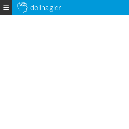
dolina
gier
Menu
główne