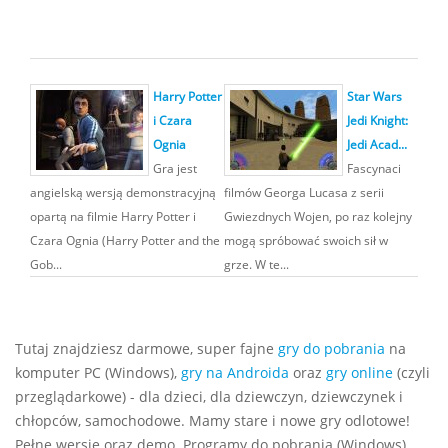
Harry Potter
Star Wars
i Czara
Jedi Knight:
Ognia
Jedi Acad...
Gra jest
Fascynaci
angielską wersją demonstracyjną
filmów Georga Lucasa z serii
opartą na filmie Harry Potter i
Gwiezdnych Wojen, po raz kolejny
Czara Ognia (Harry Potter and the
mogą spróbować swoich sił w
Gob...
grze. W te...
Tutaj znajdziesz darmowe, super fajne
gry do pobrania
na
komputer PC (Windows),
gry na Androida
oraz
gry online
(czyli
przeglądarkowe) - dla dzieci, dla dziewczyn, dziewczynek i
chłopców, samochodowe. Mamy stare i nowe gry odlotowe!
Pełne wersje oraz demo. Programy do pobrania (Windows)