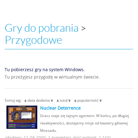
Gry do pobrania
>
Przygodowe
Tu pobierzesz gry na system Windows.
Tu przeżyjesz przygodę w wirtualnym świecie.
Sortuj wg:
data dodania
tutuł
popularność
Nuclear Deterrence
Gracz staje się tajnym agentem. W końcu, po długiej
nieaktywności, dostajemy misje od kwatery głównej
Mossadu.
(dodano: 11-08-2009, 1 komentarz, ilość pobrań: 2 150)