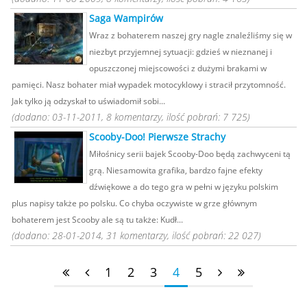
Saga Wampirów
Wraz z bohaterem naszej gry nagle znaleźliśmy się w
niezbyt przyjemnej sytuacji: gdzieś w nieznanej i
opuszczonej miejscowości z dużymi brakami w
pamięci. Nasz bohater miał wypadek motocyklowy i stracił przytomność.
Jak tylko ją odzyskał to uświadomił sobi...
(dodano: 03-11-2011, 8 komentarzy, ilość pobrań: 7 725)
Scooby-Doo! Pierwsze Strachy
Miłośnicy serii bajek Scooby-Doo będą zachwyceni tą
grą. Niesamowita grafika, bardzo fajne efekty
dźwiękowe a do tego gra w pełni w języku polskim
plus napisy także po polsku. Co chyba oczywiste w grze głównym
bohaterem jest Scooby ale są tu także: Kudł...
(dodano: 28-01-2014, 31 komentarzy, ilość pobrań: 22 027)
1
2
3
4
5