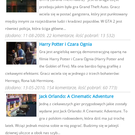
przeboju jakim była gra Grand Theft Auto. Gracz
wciela się w postać gangstera, który jest punktowany
między innymi za rozjeżdżanie ludzi i kradzież pojazdów. W GTA 2 jest
również policja, która ściga główne...
(dodano: 11-08-2009, 22 komentarze, ilość pobrań: 13 532)
Harry Potter i Czara Ognia
Gra jest angielską wersją demonstracyjną opartą na
filmie Harry Potter i Czara Ognia (Harry Potter and
the Goblet of Fire). Ma ona bardzo fajną grafikę z
ciekawymi efektami. Gracz wciela się w jednego z trzech bohaterów:
Herrego, Rona lub Hermionę.
(dodano: 13-05-2010, 154 komentarze, ilość pobrań: 60 773)
Jack Orlando: A Cinematic Adventure
Jedną z ciekawszych gier przygodowych jakie zostały
wydane jest Jack Orlando: A Cinematic Adventure. To
gra z polskim rodowodem, która dziś ma już trochę
latek. Wciąż jednak można sobie w nią pograć. Budzimy się w jakiejś
dziwnej uliczce a obok nas szyb...