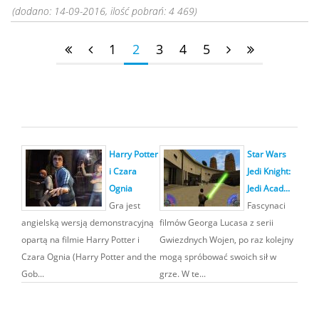
(dodano: 14-09-2016, ilość pobrań: 4 469)
1
2
3
4
5
Harry Potter
Star Wars
i Czara
Jedi Knight:
Ognia
Jedi Acad...
Gra jest
Fascynaci
angielską wersją demonstracyjną
filmów Georga Lucasa z serii
opartą na filmie Harry Potter i
Gwiezdnych Wojen, po raz kolejny
Czara Ognia (Harry Potter and the
mogą spróbować swoich sił w
Gob...
grze. W te...