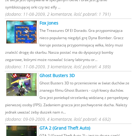
symbloizującej orki czy też elfy ...
(dodano: 11-08-2009, 2 komentarze, ilość pobrań: 1 791)
Fox Jones
The Treasures Of El Dorado. Gra przypominająca
nieco popularną niegdyś grę Dyna Bomber. Gracz
kieruje postacią przypominajacą wilka, który musi
znaleźć drogę do skarbu. Nasza postać ma do dyspozycji bomby
zegarowe, którymi może rozwalać ściany labiryntu or...
(dodano: 11-08-2009, 3 komentarze, ilość pobrań: 4 389)
Ghost Busters 3D
Ghost Busters 3D to przeniesienie w świat duchów ze
znanego filmu Ghost Busters - czyli łowcy duchów.
Gra jest poniekąd strzelanką widzianą z perspektywy
pierwszej osoby (FPS). Zadaniem gracza jest pochwycenie ducha. Należy
jednak uważać żeby duszek nam n...
(dodano: 09-09-2009, 4 komentarze, ilość pobrań: 4 692)
GTA 2 (Grand Theft Auto)
GTA 2 (Grand Theft Auto 2) - jest to druga część