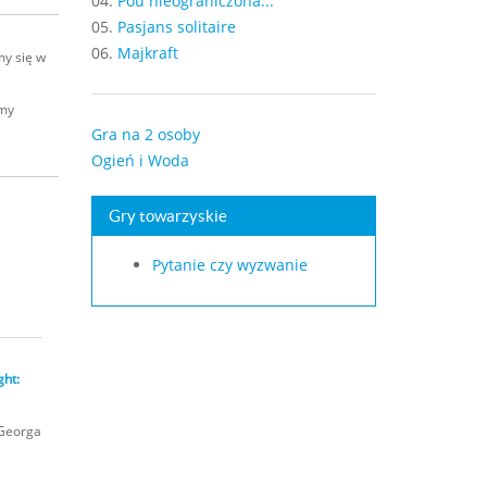
04.
Pou nieograniczona...
05.
Pasjans solitaire
06.
Majkraft
my się w
amy
Gra na 2 osoby
Ogień i Woda
Gry towarzyskie
Pytanie czy wyzwanie
ght:
 Georga