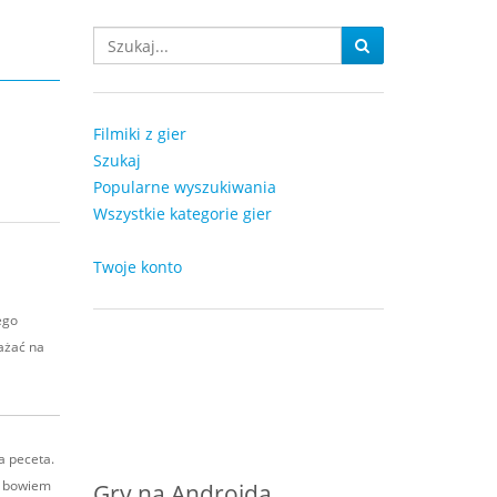
Filmiki z gier
Szukaj
Popularne wyszukiwania
Wszystkie kategorie gier
Twoje konto
ego
ażać na
na peceta.
s, bowiem
Gry na Androida