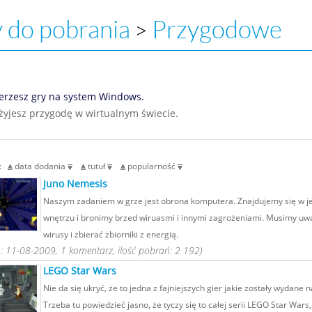
 do pobrania
Przygodowe
>
erzesz gry na system Windows.
żyjesz przygodę w wirtualnym świecie.
g:
data dodania
tutuł
popularność
Juno Nemesis
Naszym zadaniem w grze jest obrona komputera. Znajdujemy się w j
wnętrzu i bronimy brzed wiruasmi i innymi zagrożeniami. Musimy uw
wirusy i zbierać zbiorniki z energią.
 11-08-2009, 1 komentarz, ilość pobrań: 2 192)
LEGO Star Wars
Nie da się ukryć, że to jedna z fajniejszych gier jakie zostały wydane 
Trzeba tu powiedzieć jasno, że tyczy się to całej serii LEGO Star War