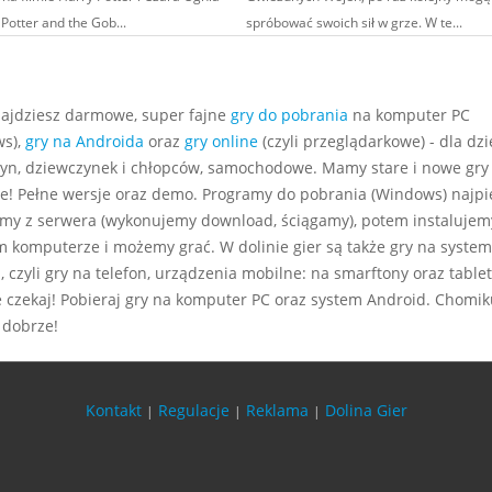
Potter and the Gob...
spróbować swoich sił w grze. W te...
najdziesz darmowe, super fajne
gry do pobrania
na komputer PC
s),
gry na Androida
oraz
gry online
(czyli przeglądarkowe) - dla dzie
yn, dziewczynek i chłopców, samochodowe. Mamy stare i nowe gry
e! Pełne wersje oraz demo. Programy do pobrania (Windows) najp
my z serwera (wykonujemy download, ściągamy), potem instalujem
m komputerze i możemy grać. W dolinie gier są także gry na system
 czyli gry na telefon, urządzenia mobilne: na smarftony oraz tablet
e czekaj! Pobieraj gry na komputer PC oraz system Android. Chomiku
 dobrze!
Kontakt
Regulacje
Reklama
Dolina Gier
|
|
|