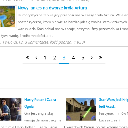
Nowy Jankes na dworze króla Artura
Humorystyczna fabuła gry przenosi nas w czasy Króla Artura. Wciela
postać rycerza, który nie wie za bardzo jak się znalazł w tak dziwnych
warunkach. Ktoś odział nas w zbroje, otrzymaliśmy przewodnika i m
żywą wodę, źródło młodości, a t...
 18-04-2012, 3 komentarze, ilość pobrań: 4 950)
1
2
3
4
5
Harry Potter i Czara
Star Wars Jedi Kni
Ognia
Jedi Acad...
Gra jest angielską
Fascynaci filmów
wersją demonstracyjną
Lucasa z serii
 na filmie Harry Potter i Czara Ognia
Gwiezdnych Wojen, po raz kolejny mogą