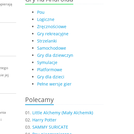
opierają
Pou
Logiczne
Zręcznościowe
Gry rekreacyjne
Strzelanki
Samochodowe
Gry dla dziewczyn
Symulacje
ętego
Platformowe
ie jej
Gry dla dzieci
Pełne wersje gier
Polecamy
ania
01.
Little Alchemy (Mały Alchemik)
i
02.
Harry Potter
03.
SAMMY SURICATE