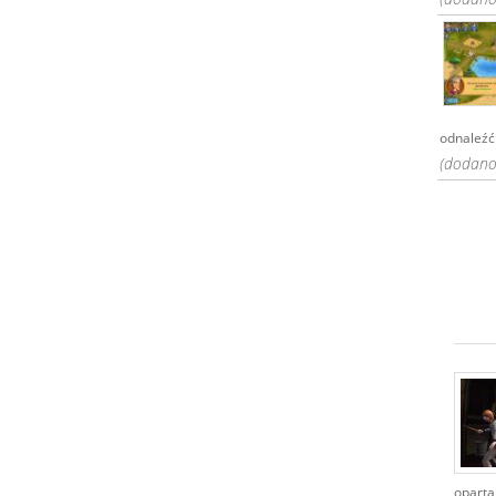
odnaleźć 
(dodano:
opartą