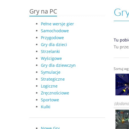
Gry
Gry na PC
Pełne wersje gier
Samochodowe
Przygodowe
Tu pobi
Gry dla dzieci
Tu prze
Strzelanki
Wyścigowe
Gry dla dziewczyn
Sortuj w
Symulacje
Strategiczne
Logiczne
Zręcznościowe
Sportowe
(dodano:
Kulki
Nowe Gry