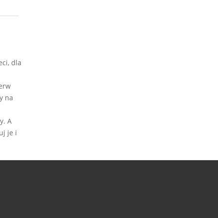
ci, dla
ierw
y na
y. A
j je i