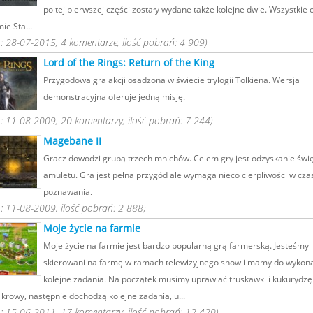
po tej pierwszej części zostały wydane także kolejne dwie. Wszystkie 
mie Sta...
 28-07-2015, 4 komentarze, ilość pobrań: 4 909)
Lord of the Rings: Return of the King
Przygodowa gra akcji osadzona w świecie trylogii Tolkiena. Wersja
demonstracyjna oferuje jedną misję.
 11-08-2009, 20 komentarzy, ilość pobrań: 7 244)
Magebane II
Gracz dowodzi grupą trzech mnichów. Celem gry jest odzyskanie świ
amuletu. Gra jest pełna przygód ale wymaga nieco cierpliwości w czas
poznawania.
 11-08-2009, ilość pobrań: 2 888)
Moje życie na farmie
Moje życie na farmie jest bardzo popularną grą farmerską. Jesteśmy
skierowani na farmę w ramach telewizyjnego show i mamy do wykon
kolejne zadania. Na początek musimy uprawiać truskawki i kukurydzę 
krowy, następnie dochodzą kolejne zadania, u...
 15-06-2011, 17 komentarzy, ilość pobrań: 12 420)