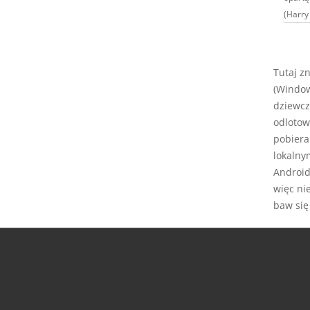
(Harry 
Tutaj z
(Window
dziewcz
odlotow
pobiera
lokalny
Android,
więc ni
baw się