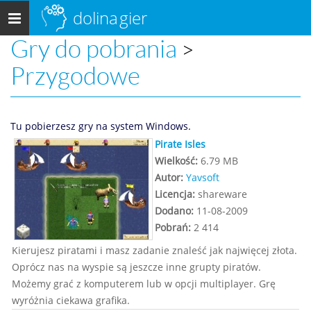
dolina
gier
Menu
główne
Gry do pobrania
>
Przygodowe
Tu pobierzesz gry na system Windows.
Pirate Isles
Wielkość:
6.79 MB
Autor:
Yavsoft
Licencja:
shareware
Dodano:
11-08-2009
Pobrań:
2 414
Kierujesz piratami i masz zadanie znaleść jak najwięcej złota.
Oprócz nas na wyspie są jeszcze inne grupty piratów.
Możemy grać z komputerem lub w opcji multiplayer. Grę
wyróżnia ciekawa grafika.