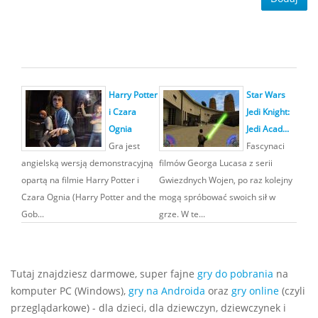
Harry Potter
Star Wars
i Czara
Jedi Knight:
Ognia
Jedi Acad...
Gra jest
Fascynaci
angielską wersją demonstracyjną
filmów Georga Lucasa z serii
opartą na filmie Harry Potter i
Gwiezdnych Wojen, po raz kolejny
Czara Ognia (Harry Potter and the
mogą spróbować swoich sił w
Gob...
grze. W te...
Tutaj znajdziesz darmowe, super fajne
gry do pobrania
na
komputer PC (Windows),
gry na Androida
oraz
gry online
(czyli
przeglądarkowe) - dla dzieci, dla dziewczyn, dziewczynek i