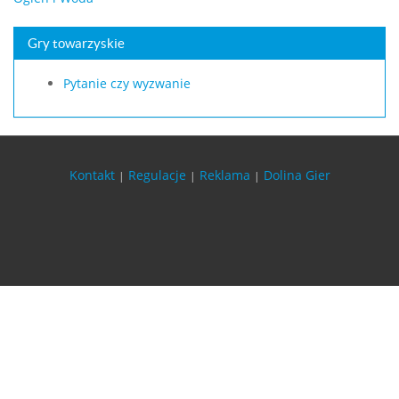
Gry towarzyskie
Pytanie czy wyzwanie
Kontakt
Regulacje
Reklama
Dolina Gier
|
|
|