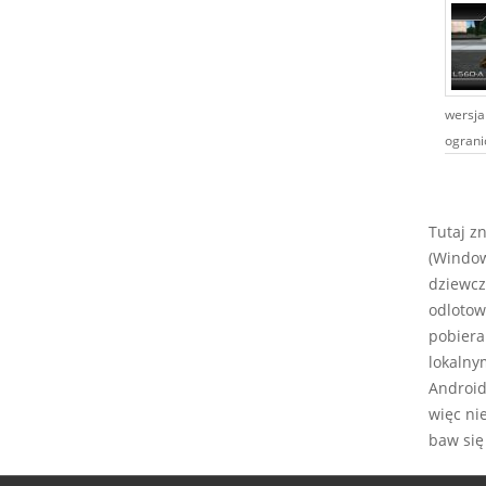
wersja
ogranic
Tutaj z
(Window
dziewcz
odlotow
pobiera
lokalny
Android,
więc ni
baw się