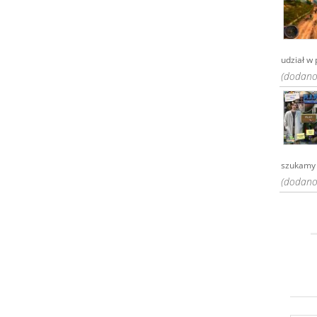
udział w 
(dodano:
szukamy 
(dodano: