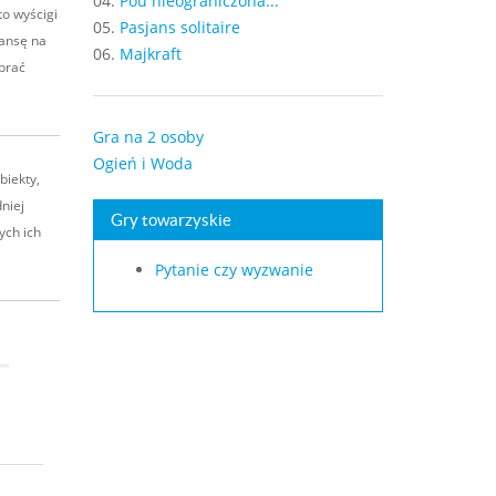
04.
Pou nieograniczona...
o wyścigi
05.
Pasjans solitaire
zansę na
06.
Majkraft
brać
Gra na 2 osoby
Ogień i Woda
biekty,
niej
Gry towarzyskie
ych ich
Pytanie czy wyzwanie