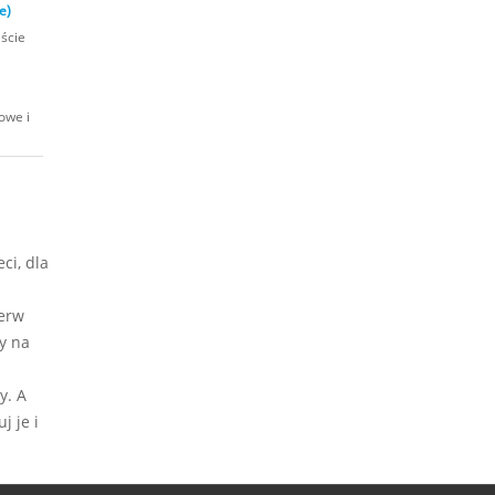
e)
iście
owe i
ci, dla
ierw
y na
y. A
j je i