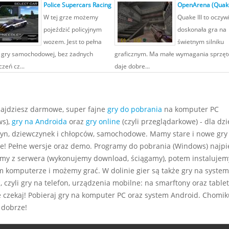
Police Supercars Racing
OpenArena (Quak
W tej grze możemy
Quake III to oczyw
pojeździć policyjnym
doskonała gra na
wozem. Jest to pełna
świetnym silniku
 gry samochodowej, bez żadnych
graficznym. Ma małe wymagania sprzęt
zeń cz...
daje dobre...
najdziesz darmowe, super fajne
gry do pobrania
na komputer PC
s),
gry na Androida
oraz
gry online
(czyli przeglądarkowe) - dla dzie
yn, dziewczynek i chłopców, samochodowe. Mamy stare i nowe gry
e! Pełne wersje oraz demo. Programy do pobrania (Windows) najp
my z serwera (wykonujemy download, ściągamy), potem instalujem
m komputerze i możemy grać. W dolinie gier są także gry na system
 czyli gry na telefon, urządzenia mobilne: na smarftony oraz tablet
e czekaj! Pobieraj gry na komputer PC oraz system Android. Chomiku
 dobrze!