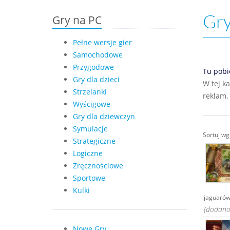
Gry
Gry na PC
Pełne wersje gier
Samochodowe
Przygodowe
Tu pobi
Gry dla dzieci
W tej k
Strzelanki
reklam.
Wyścigowe
Gry dla dziewczyn
Symulacje
Sortuj w
Strategiczne
Logiczne
Zręcznościowe
Sportowe
Kulki
jaguarów
(dodano:
Nowe Gry