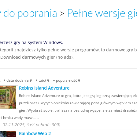
 do pobrania
Pełne wersje gi
>
erzesz gry na system Windows.
ategorii znajdziesz tylko pełne wersje programów, to darmowe gry 
 Download darmowych gier (no ads).
g:
data dodania
tutuł
popularność
Robins Island Adventure
Robins Island Adventure to gra, która jest grą logiczną zawierającą e
puzzli oraz ukrytych obiektów zawierającą poza głównym wątkiem sz
gier. Wyobraź sobie: trafiasz na bezludną wyspę, ale zamiast drapież
 i braku wody masz… ...
 02-11-2025, ilość pobrań: 309)
Rainbow Web 2