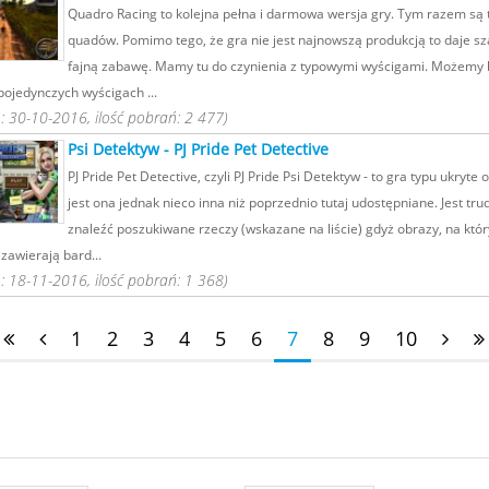
Quadro Racing to kolejna pełna i darmowa wersja gry. Tym razem są t
quadów. Pomimo tego, że gra nie jest najnowszą produkcją to daje s
fajną zabawę. Mamy tu do czynienia z typowymi wyścigami. Możemy 
pojedynczych wyścigach ...
 30-10-2016, ilość pobrań: 2 477)
Psi Detektyw - PJ Pride Pet Detective
PJ Pride Pet Detective, czyli PJ Pride Psi Detektyw - to gra typu ukryte o
jest ona jednak nieco inna niż poprzednio tutaj udostępniane. Jest trud
znaleźć poszukiwane rzeczy (wskazane na liście) gdyż obrazy, na któr
zawierają bard...
 18-11-2016, ilość pobrań: 1 368)
1
2
3
4
5
6
7
8
9
10