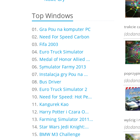
Top Windows
trakcie c
01.
Gra Pou na komputer PC
(dodano:
02.
Need For Speed Carbon
03.
Fifa 2003
04.
Euro Truck Simulator
05.
Medal of Honor Allied ...
06.
Symulator Farmy 2013
poprzypin
07.
Instalacja gry Pou na ...
(dodano:
08.
Bus Driver
09.
Euro Truck Simulator 2
10.
Need for Speed: Hot Pe...
11.
Kangurek Kao
12.
Harry Potter i Czara O...
13.
Farming Simulator 2011...
wyścig i 
14.
Star Wars Jedi Knight:...
(dodano:
15.
BMW M3 Challenge