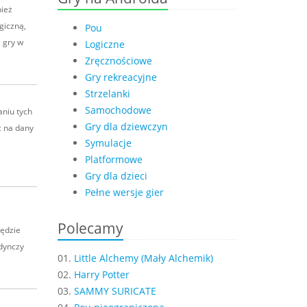
nież
giczną,
Pou
 gry w
Logiczne
Zręcznościowe
Gry rekreacyjne
Strzelanki
Samochodowe
aniu tych
Gry dla dziewczyn
c na dany
Symulacje
Platformowe
Gry dla dzieci
Pełne wersje gier
Polecamy
ędzie
edynczy
01.
Little Alchemy (Mały Alchemik)
02.
Harry Potter
03.
SAMMY SURICATE