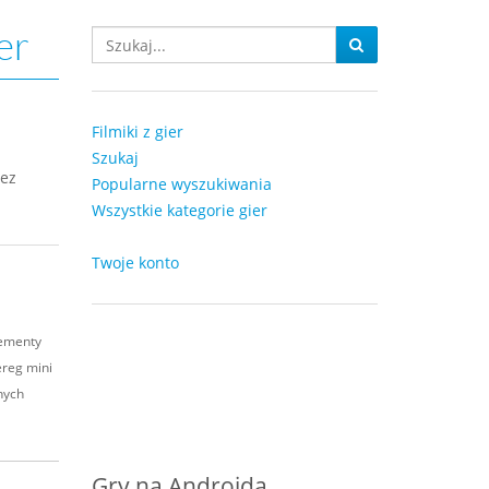
er
Filmiki z gier
Szukaj
bez
Popularne wyszukiwania
Wszystkie kategorie gier
Twoje konto
lementy
ereg mini
nych
Gry na Androida