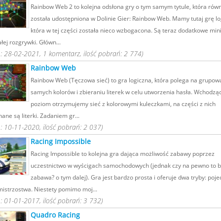
Rainbow Web 2 to kolejna odsłona gry o tym samym tytule, która rów
została udostępniona w Dolinie Gier: Rainbow Web. Mamy tutaj grę lo
która w tej części została nieco wzbogacona. Są teraz dodatkowe mini
ałej rozgrywki. Główn...
 28-02-2021, 1 komentarz, ilość pobrań: 2 774)
Rainbow Web
Rainbow Web (Tęczowa sieć) to gra logiczna, która polega na grupow
samych kolorów i zbieraniu literek w celu utworzenia hasła. Wchodzą
poziom otrzymujemy sieć z kolorowymi kuleczkami, na części z nich
ane są literki. Zadaniem gr...
 10-11-2020, ilość pobrań: 2 037)
Racing Impossible
Racing Impossible to kolejna gra dająca możliwość zabawy poprzez
uczestnictwo w wyścigach samochodowych (jednak czy na pewno to b
zabawa? o tym dalej). Gra jest bardzo prosta i oferuje dwa tryby: poj
mistrzostwa. Niestety pomimo moj...
 01-01-2017, ilość pobrań: 3 732)
Quadro Racing