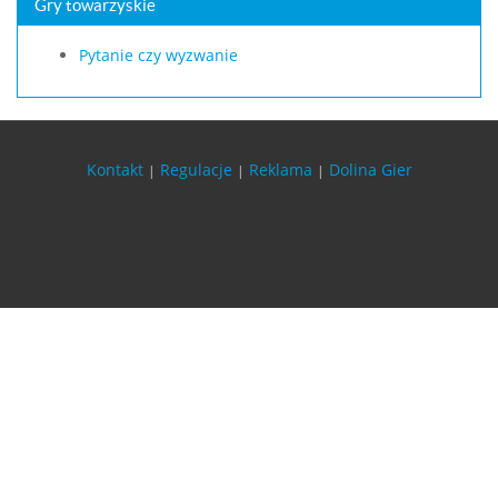
Gry towarzyskie
Pytanie czy wyzwanie
Kontakt
Regulacje
Reklama
Dolina Gier
|
|
|