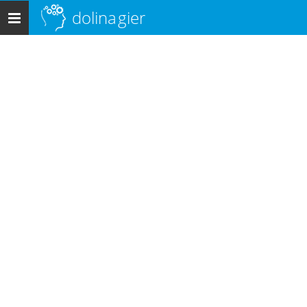
dolina
gier
Menu
główne