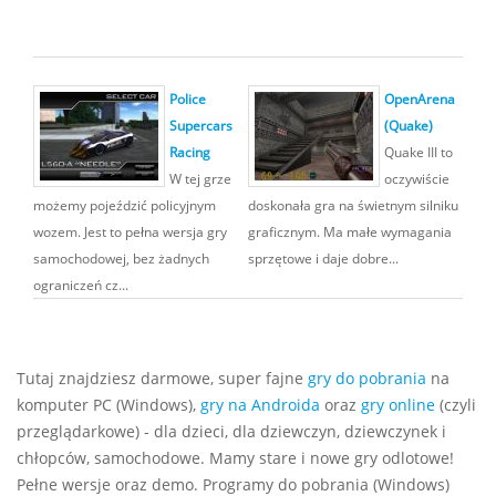
Police
OpenArena
Supercars
(Quake)
Racing
Quake III to
W tej grze
oczywiście
możemy pojeździć policyjnym
doskonała gra na świetnym silniku
wozem. Jest to pełna wersja gry
graficznym. Ma małe wymagania
samochodowej, bez żadnych
sprzętowe i daje dobre...
ograniczeń cz...
Tutaj znajdziesz darmowe, super fajne
gry do pobrania
na
komputer PC (Windows),
gry na Androida
oraz
gry online
(czyli
przeglądarkowe) - dla dzieci, dla dziewczyn, dziewczynek i
chłopców, samochodowe. Mamy stare i nowe gry odlotowe!
Pełne wersje oraz demo. Programy do pobrania (Windows)