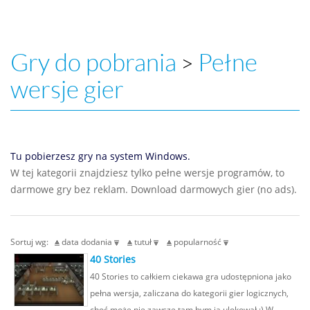
Gry do pobrania
Pełne
>
wersje gier
Tu pobierzesz gry na system Windows.
W tej kategorii znajdziesz tylko pełne wersje programów, to
darmowe gry bez reklam. Download darmowych gier (no ads).
Sortuj wg:
data dodania
tutuł
popularność
40 Stories
40 Stories to całkiem ciekawa gra udostępniona jako
pełna wersja, zaliczana do kategorii gier logicznych,
choć może nie zawsze tam bym ją ulokował ;) W