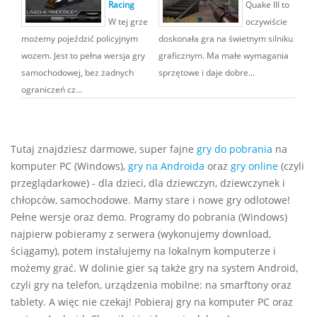
Racing
Quake III to
W tej grze
oczywiście
możemy pojeździć policyjnym
doskonała gra na świetnym silniku
wozem. Jest to pełna wersja gry
graficznym. Ma małe wymagania
samochodowej, bez żadnych
sprzętowe i daje dobre...
ograniczeń cz...
Tutaj znajdziesz darmowe, super fajne
gry do pobrania
na
komputer PC (Windows),
gry na Androida
oraz
gry online
(czyli
przeglądarkowe) - dla dzieci, dla dziewczyn, dziewczynek i
chłopców, samochodowe. Mamy stare i nowe gry odlotowe!
Pełne wersje oraz demo. Programy do pobrania (Windows)
najpierw pobieramy z serwera (wykonujemy download,
ściągamy), potem instalujemy na lokalnym komputerze i
możemy grać. W dolinie gier są także gry na system Android,
czyli gry na telefon, urządzenia mobilne: na smarftony oraz
tablety. A więc nie czekaj! Pobieraj gry na komputer PC oraz