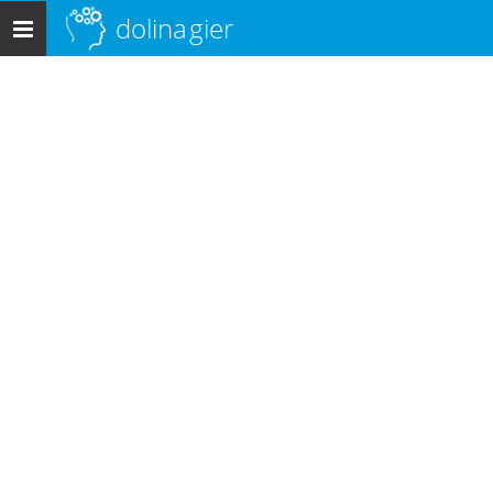
dolina
gier
Menu
główne