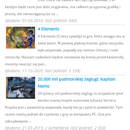
każdym bądź razie jest dość oryginalna, ma całkiem przyjemną grafikę i
prostą, ale nienaciąganą (aż za ...
(dodano: 05-06-2018, ilość pobrań: 949)
4 Elements
4 Elements (Cztery żywioły) to gra, która wciąga nas w
świat baśni. W pewnej pięknej krainie, gdzie wszystko
było wspaniałe, pojawiły się ciemne chmury i rzeki
zamarzły. Naszym zadaniem będzie ratowanie tej krainy przed katastrofą,
musimy nauczyć się pan...
(dodano: 11-10-2020, ilość pobrań: 3 338)
20.000 mil podmorskiej żeglugi: Kapitan
Nemo
20 tysięcy mil podmorskiej żeglugi to oczywiście tytuł
bardzo znanej książki autorstwa Juliusza Verne'a.
Książka jest z pewnością wspaniała, każdy kto ją czytał to potwierdzi. Tym
razem mamy jednak do czynienia z grą na komputery PC. Gra jest
zdecydowanie ...
(dodano: 21-03-2019, 2 komentarze, ilość pobrań: 2 300)