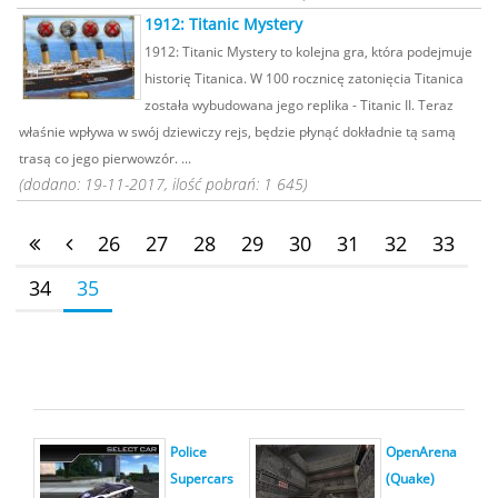
1912: Titanic Mystery
1912: Titanic Mystery to kolejna gra, która podejmuje
historię Titanica. W 100 rocznicę zatonięcia Titanica
została wybudowana jego replika - Titanic II. Teraz
właśnie wpływa w swój dziewiczy rejs, będzie płynąć dokładnie tą samą
trasą co jego pierwowzór. ...
(dodano: 19-11-2017, ilość pobrań: 1 645)
26
27
28
29
30
31
32
33
34
35
Police
OpenArena
Supercars
(Quake)