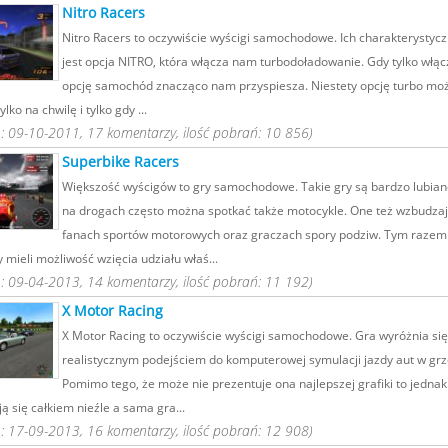
Nitro Racers
Nitro Racers to oczywiście wyścigi samochodowe. Ich charakterystyc
jest opcja NITRO, która włącza nam turbodoładowanie. Gdy tylko włą
opcję samochód znacząco nam przyspiesza. Niestety opcję turbo m
lko na chwilę i tylko gdy ...
 09-10-2011, 17 komentarzy, ilość pobrań: 10 856)
Superbike Racers
Większość wyścigów to gry samochodowe. Takie gry są bardzo lubian
na drogach często można spotkać także motocykle. One też wzbudza
fanach sportów motorowych oraz graczach spory podziw. Tym razem
mieli możliwość wzięcia udziału właś...
 09-04-2013, 14 komentarzy, ilość pobrań: 11 192)
X Motor Racing
X Motor Racing to oczywiście wyścigi samochodowe. Gra wyróżnia się
realistycznym podejściem do komputerowej symulacji jazdy aut w grz
Pomimo tego, że może nie prezentuje ona najlepszej grafiki to jednak
ą się całkiem nieźle a sama gra...
 17-09-2013, 16 komentarzy, ilość pobrań: 12 908)