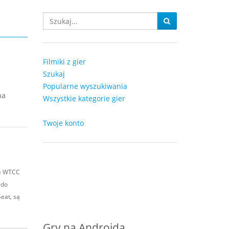
Filmiki z gier
Szukaj
Popularne wyszukiwania
na
Wszystkie kategorie gier
Twoje konto
he WTCC
 do
eat, są
Gry na Androida