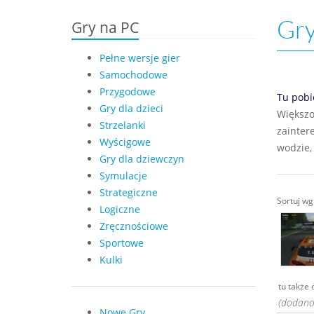
Gry
Gry na PC
Pełne wersje gier
Samochodowe
Przygodowe
Tu pobi
Gry dla dzieci
Większoś
Strzelanki
zainter
Wyścigowe
wodzie,
Gry dla dziewczyn
Symulacje
Strategiczne
Sortuj w
Logiczne
Zręcznościowe
Sportowe
Kulki
tu także 
(dodano:
Nowe Gry