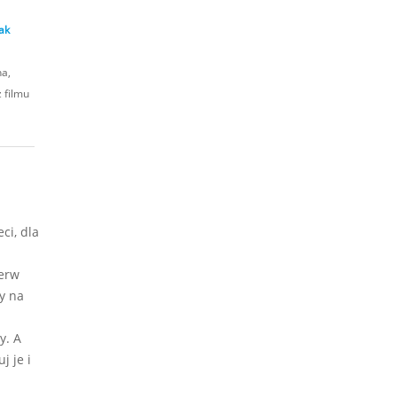
ak
a,
 filmu
ci, dla
ierw
y na
y. A
j je i