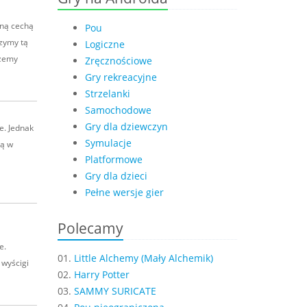
zną cechą
Pou
czymy tą
Logiczne
ożemy
Zręcznościowe
Gry rekreacyjne
Strzelanki
Samochodowe
Gry dla dziewczyn
e. Jednak
Symulacje
ją w
Platformowe
Gry dla dzieci
Pełne wersje gier
Polecamy
e.
01.
Little Alchemy (Mały Alchemik)
 wyścigi
02.
Harry Potter
03.
SAMMY SURICATE