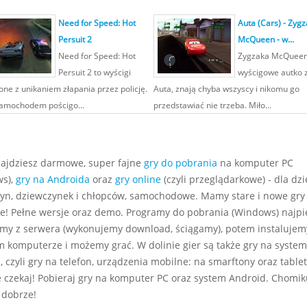
Need for Speed: Hot
Auta (Cars) - Zygz
Persuit 2
McQueen - w...
Need for Speed: Hot
Zygzaka McQueen
Persuit 2 to wyścigi
wyścigowe autko z
one z unikaniem złapania przez policję.
Auta, znają chyba wszyscy i nikomu go
amochodem pościgo...
przedstawiać nie trzeba. Miło...
najdziesz darmowe, super fajne
gry do pobrania
na komputer PC
s),
gry na Androida
oraz
gry online
(czyli przeglądarkowe) - dla dzie
yn, dziewczynek i chłopców, samochodowe. Mamy stare i nowe gry
e! Pełne wersje oraz demo. Programy do pobrania (Windows) najp
my z serwera (wykonujemy download, ściągamy), potem instalujem
m komputerze i możemy grać. W dolinie gier są także gry na system
 czyli gry na telefon, urządzenia mobilne: na smarftony oraz tablet
e czekaj! Pobieraj gry na komputer PC oraz system Android. Chomiku
 dobrze!