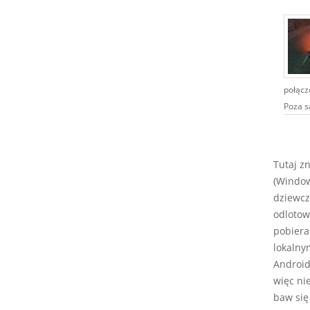
połącz
Poza s
Tutaj z
(Window
dziewcz
odlotow
pobiera
lokalny
Android,
więc ni
baw się