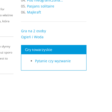
04.
Pou nieograniczona...
05.
Pasjans solitaire
for
06.
Majkraft
to właśnie
, która
Gra na 2 osoby
Ogień i Woda
 słynny
Gry towarzyskie
już sporo
est to
Pytanie czy wyzwanie