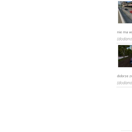
nie ma w
(dodano:
dobrze z
(dodano: