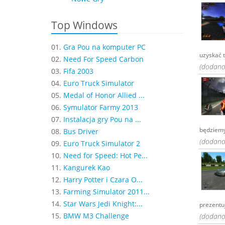
Top Windows
01.
Gra Pou na komputer PC
uzyskać ty
02.
Need For Speed Carbon
(dodano:
03.
Fifa 2003
04.
Euro Truck Simulator
05.
Medal of Honor Allied ...
06.
Symulator Farmy 2013
07.
Instalacja gry Pou na ...
będziemy 
08.
Bus Driver
(dodano:
09.
Euro Truck Simulator 2
10.
Need for Speed: Hot Pe...
11.
Kangurek Kao
12.
Harry Potter i Czara O...
13.
Farming Simulator 2011...
14.
Star Wars Jedi Knight:...
prezentuj
15.
BMW M3 Challenge
(dodano: