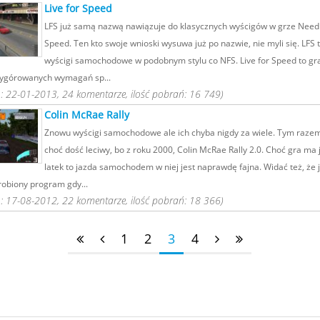
Live for Speed
LFS już samą nazwą nawiązuje do klasycznych wyścigów w grze Need 
Speed. Ten kto swoje wnioski wysuwa już po nazwie, nie myli się. LFS 
wyścigi samochodowe w podobnym stylu co NFS. Live for Speed to gra
ygórowanych wymagań sp...
 22-01-2013, 24 komentarze, ilość pobrań: 16 749)
Colin McRae Rally
Znowu wyścigi samochodowe ale ich chyba nigdy za wiele. Tym razem
choć dość leciwy, bo z roku 2000, Colin McRae Rally 2.0. Choć gra ma 
latek to jazda samochodem w niej jest naprawdę fajna. Widać też, że j
robiony program gdy...
 17-08-2012, 22 komentarze, ilość pobrań: 18 366)
1
2
3
4