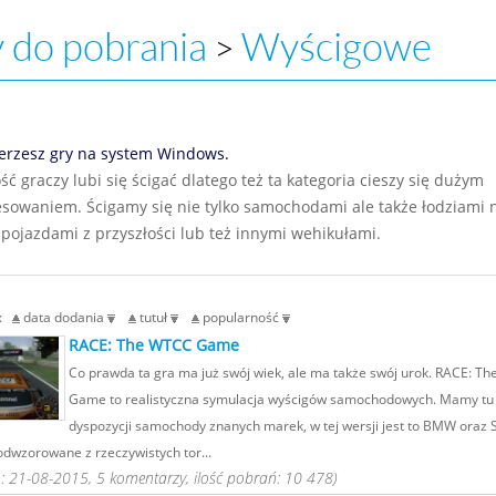
 do pobrania
Wyścigowe
>
erzesz gry na system Windows.
ć graczy lubi się ścigać dlatego też ta kategoria cieszy się dużym
esowaniem. Ścigamy się nie tylko samochodami ale także łodziami 
 pojazdami z przyszłości lub też innymi wehikułami.
g:
data dodania
tutuł
popularność
RACE: The WTCC Game
Co prawda ta gra ma już swój wiek, ale ma także swój urok. RACE: T
Game to realistyczna symulacja wyścigów samochodowych. Mamy tu
dyspozycji samochody znanych marek, w tej wersji jest to BMW oraz S
odwzorowane z rzeczywistych tor...
 21-08-2015, 5 komentarzy, ilość pobrań: 10 478)