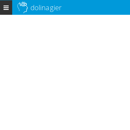
dolina
gier
Menu
główne