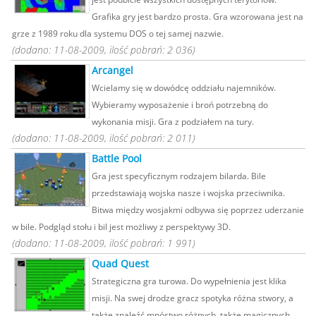
Grafika gry jest bardzo prosta. Gra wzorowana jest na
grze z 1989 roku dla systemu DOS o tej samej nazwie.
(dodano: 11-08-2009, ilość pobrań: 2 036)
Arcangel
Wcielamy się w dowódcę oddziału najemników.
Wybieramy wyposażenie i broń potrzebną do
wykonania misji. Gra z podziałem na tury.
(dodano: 11-08-2009, ilość pobrań: 2 011)
Battle Pool
Gra jest specyficznym rodzajem bilarda. Bile
przedstawiają wojska nasze i wojska przeciwnika.
Bitwa między wosjakmi odbywa się poprzez uderzanie
w bile. Podgląd stołu i bil jest możliwy z perspektywy 3D.
(dodano: 11-08-2009, ilość pobrań: 1 991)
Quad Quest
Strategiczna gra turowa. Do wypełnienia jest klika
misji. Na swej drodze gracz spotyka różna stwory, a
także znaleźć mnóstwo różnych, także magicznych,