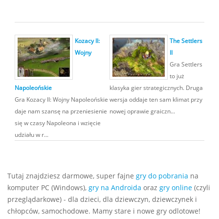
Kozacy II:
The Settlers
Wojny
II
Gra Settlers
to już
Napoleońskie
klasyka gier strategicznych. Druga
Gra Kozacy II: Wojny Napoleońskie
wersja oddaje ten sam klimat przy
daje nam szansę na przeniesienie
nowej oprawie graiczn...
się w czasy Napoleona i wzięcie
udziału w r...
Tutaj znajdziesz darmowe, super fajne
gry do pobrania
na
komputer PC (Windows),
gry na Androida
oraz
gry online
(czyli
przeglądarkowe) - dla dzieci, dla dziewczyn, dziewczynek i
chłopców, samochodowe. Mamy stare i nowe gry odlotowe!