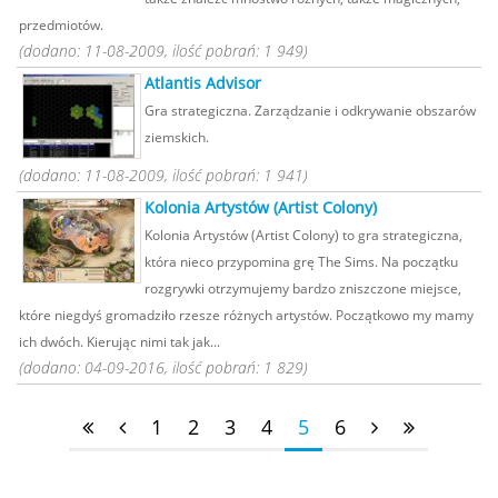
przedmiotów.
(dodano: 11-08-2009, ilość pobrań: 1 949)
Atlantis Advisor
Gra strategiczna. Zarządzanie i odkrywanie obszarów
ziemskich.
(dodano: 11-08-2009, ilość pobrań: 1 941)
Kolonia Artystów (Artist Colony)
Kolonia Artystów (Artist Colony) to gra strategiczna,
która nieco przypomina grę The Sims. Na początku
rozgrywki otrzymujemy bardzo zniszczone miejsce,
które niegdyś gromadziło rzesze różnych artystów. Początkowo my mamy
ich dwóch. Kierując nimi tak jak...
(dodano: 04-09-2016, ilość pobrań: 1 829)
1
2
3
4
5
6