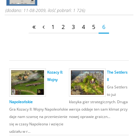
(dodano: 11-08-2009, ilość pobrań: 1 726)
1
2
3
4
5
6
Kozacy II:
The Settlers
Wojny
II
Gra Settlers
to już
Napoleońskie
klasyka gier strategicznych. Druga
Gra Kozacy II: Wojny Napoleońskie
wersja oddaje ten sam klimat przy
daje nam szansę na przeniesienie
nowej oprawie graiczn...
się w czasy Napoleona i wzięcie
udziału w r...