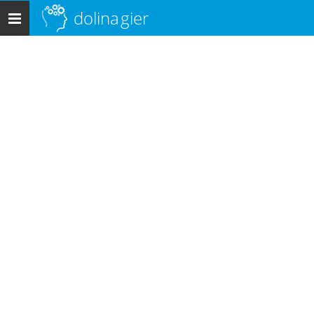
dolina
gier
Menu
główne