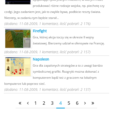
produkować różne rodzaje wojska, np. piechotę czy
czołgi. Jego zadaniem jest, jak to zwykle bywa, podbicie reszty świata.
Niestety, w zadaniu tym będzie starał...
(dodano: 11-08-2009, 1 komentarz, ilość pobrań: 2 176)
Firefight
Gra, której akcja toczy się w okresie II wojny
światowej. Bierzemy udział w ofensywie na Francję.
(dodano: 11-08-2009, 1 komentarz, ilość pobrań: 2 157)
Napoleon
Gra dla zapalonych strategów a to z uwagi bardzo
symbolicznej grafiki. Rozgryki można dokonać z
komputerem bądź też z graczem na lokalnym
komputerze lub poprzez sieć.
(dodano: 11-08-2009, 1 komentarz, ilość pobrań: 2 137)
1
2
3
4
5
6