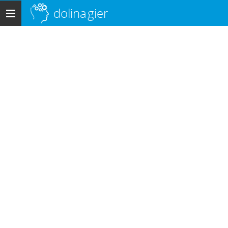
dolina
gier
Menu
główne