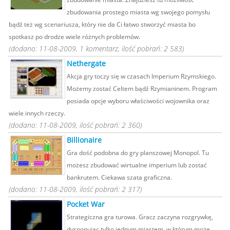
zbudowania prostego miasta wg swojego pomysłu
bądź też wg scenariusza, który nie da Ci łatwo stworzyć miasta bo
spotkasz po drodze wiele różnych problemów.
(dodano: 11-08-2009, 1 komentarz, ilość pobrań: 2 583)
Nethergate
Akcja gry toczy się w czasach Imperium Rzymskiego.
Możemy zostać Celtem bądź Rzymianinem. Program
posiada opcje wyboru właściwości wojownika oraz
wiele innych rzeczy.
(dodano: 11-08-2009, ilość pobrań: 2 360)
Billionaire
Gra dość podobna do gry planszowej Monopol. Tu
możesz zbudować wirtualne imperium lub zostać
bankrutem. Ciekawa szata graficzna.
(dodano: 11-08-2009, ilość pobrań: 2 317)
Pocket War
Strategiczna gra turowa. Gracz zaczyna rozgrywkę,
dysponując tylko jednym miastem, w którym może