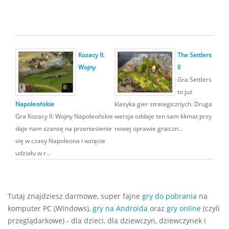
Kozacy II:
The Settlers
Wojny
II
Gra Settlers
to już
Napoleońskie
klasyka gier strategicznych. Druga
Gra Kozacy II: Wojny Napoleońskie
wersja oddaje ten sam klimat przy
daje nam szansę na przeniesienie
nowej oprawie graiczn...
się w czasy Napoleona i wzięcie
udziału w r...
Tutaj znajdziesz darmowe, super fajne
gry do pobrania
na
komputer PC (Windows),
gry na Androida
oraz
gry online
(czyli
przeglądarkowe) - dla dzieci, dla dziewczyn, dziewczynek i