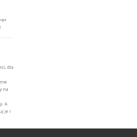
ruga
j
ci, dla
ierw
y na
y. A
j je i