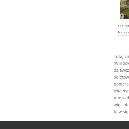
szansę
Napoleo
Tutaj z
(Window
dziewcz
odlotow
pobiera
lokalny
Android,
więc ni
baw się