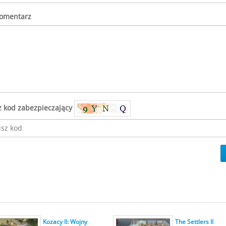
komentarz
z kod zabezpieczający
Kozacy II: Wojny
The Settlers II