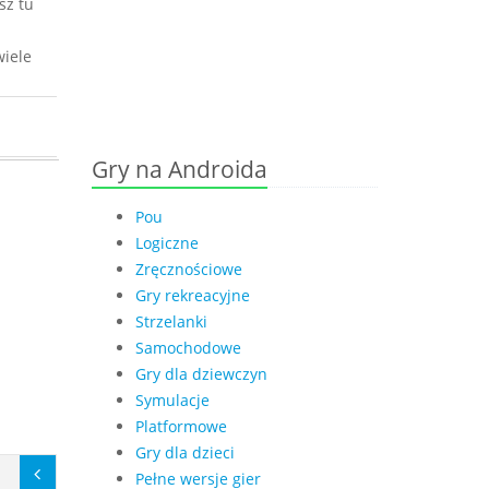
sz tu
wiele
Gry na Androida
Pou
Logiczne
Zręcznościowe
Gry rekreacyjne
Strzelanki
Samochodowe
Gry dla dziewczyn
Symulacje
Platformowe
Gry dla dzieci
Pełne wersje gier