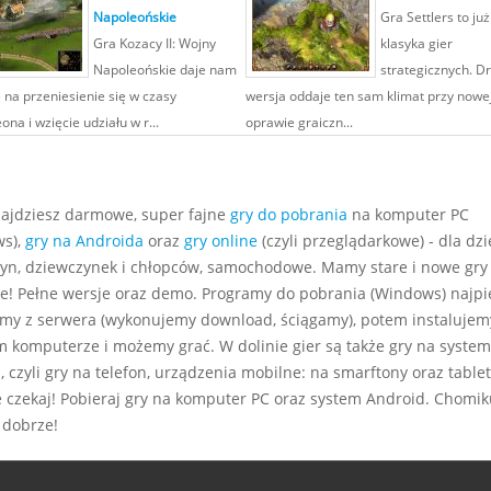
Napoleońskie
Gra Settlers to już
Gra Kozacy II: Wojny
klasyka gier
Napoleońskie daje nam
strategicznych. D
 na przeniesienie się w czasy
wersja oddaje ten sam klimat przy nowe
na i wzięcie udziału w r...
oprawie graiczn...
najdziesz darmowe, super fajne
gry do pobrania
na komputer PC
s),
gry na Androida
oraz
gry online
(czyli przeglądarkowe) - dla dzie
yn, dziewczynek i chłopców, samochodowe. Mamy stare i nowe gry
e! Pełne wersje oraz demo. Programy do pobrania (Windows) najp
my z serwera (wykonujemy download, ściągamy), potem instalujem
m komputerze i możemy grać. W dolinie gier są także gry na system
 czyli gry na telefon, urządzenia mobilne: na smarftony oraz tablet
e czekaj! Pobieraj gry na komputer PC oraz system Android. Chomiku
 dobrze!