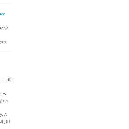
tor
ratka
wych.
ci, dla
ierw
y na
y. A
j je i