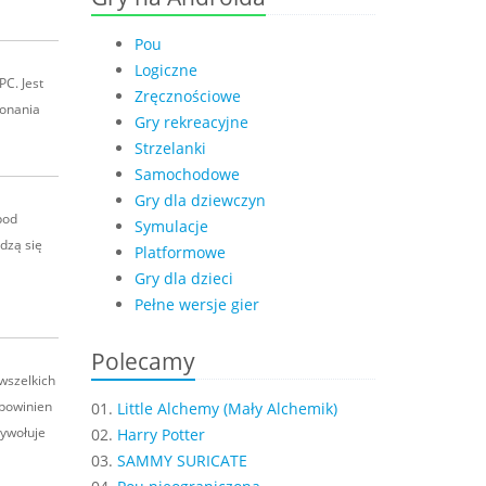
Pou
Logiczne
C. Jest
Zręcznościowe
konania
Gry rekreacyjne
Strzelanki
Samochodowe
Gry dla dziewczyn
pod
Symulacje
dzą się
Platformowe
Gry dla dzieci
Pełne wersje gier
Polecamy
wszelkich
 powinien
01.
Little Alchemy (Mały Alchemik)
ywołuje
02.
Harry Potter
03.
SAMMY SURICATE