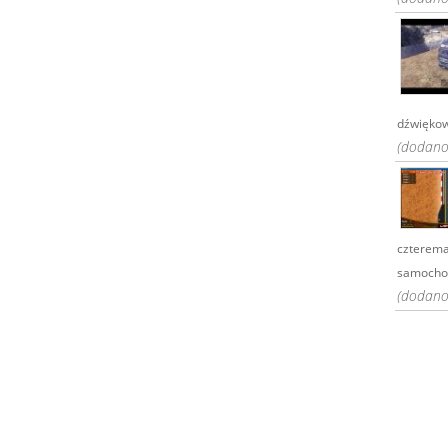
dźwiękowe
(dodano:
czterema
samocho.
(dodano: