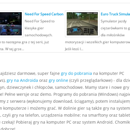
Need For Speed Carbon
Euro Truck Simula
Need For Speed to
Symulator jazdy
klasyka gier
ciężarówkami to g
samochodowych.
dla miłośników
to następna gra z tej serii, już
motoryzacji i wszelkich gier komputero
ta. W tej grze...
Jeśli ktoś l...
najdziesz darmowe, super fajne
gry do pobrania
na komputer PC
s),
gry na Androida
oraz
gry online
(czyli przeglądarkowe) - dla dzie
yn, dziewczynek i chłopców, samochodowe. Mamy stare i nowe gry
e! Pełne wersje oraz demo. Programy do pobrania (Windows) najp
my z serwera (wykonujemy download, ściągamy), potem instalujem
m komputerze i możemy grać. W dolinie gier są także gry na system
 czyli gry na telefon, urządzenia mobilne: na smarftony oraz tablet
e czekaj! Pobieraj gry na komputer PC oraz system Android. Chomiku
 dobrze!