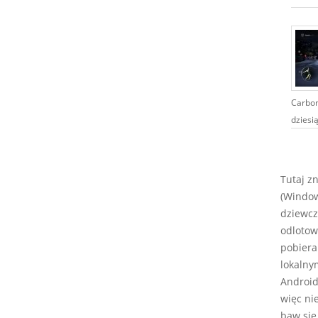
Carbon 
dziesią
Tutaj z
(Window
dziewcz
odlotow
pobiera
lokalny
Android,
więc ni
baw się