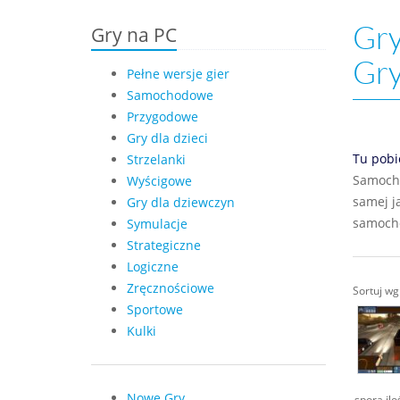
Gry
Gry na PC
Gr
Pełne wersje gier
Samochodowe
Przygodowe
Gry dla dzieci
Tu pobi
Strzelanki
Samocho
Wyścigowe
samej j
Gry dla dziewczyn
samoch
Symulacje
Strategiczne
Logiczne
Zręcznościowe
Sortuj w
Sportowe
Kulki
Nowe Gry
sporą ilo