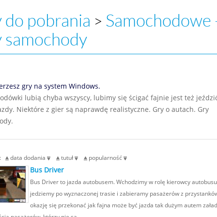
 do pobrania
Samochodowe 
>
y samochody
erzesz gry na system Windows.
dówki lubią chyba wszyscy, lubimy się ścigać fajnie jest też jeździ
azdy. Niektóre z gier są naprawdę realistyczne. Gry o autach. Gry
ody.
g:
data dodania
tutuł
popularność
Bus Driver
Bus Driver to jazda autobusem. Wchodzimy w rolę kierowcy autobusu
jedziemy po wyznaczonej trasie i zabieramy pasażerów z przystank
okazję się przekonać jak fajna może być jazda tak dużym autem zał
ścią pasażerów, którzy nie są ...