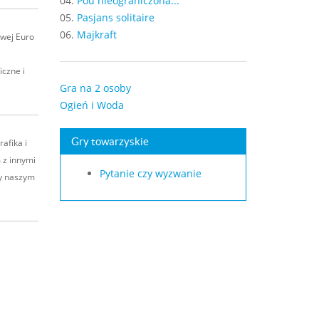
04.
Pou nieograniczona...
05.
Pasjans solitaire
06.
Majkraft
owej Euro
iczne i
Gra na 2 osoby
Ogień i Woda
Gry towarzyskie
afika i
 z innymi
Pytanie czy wyzwanie
my naszym