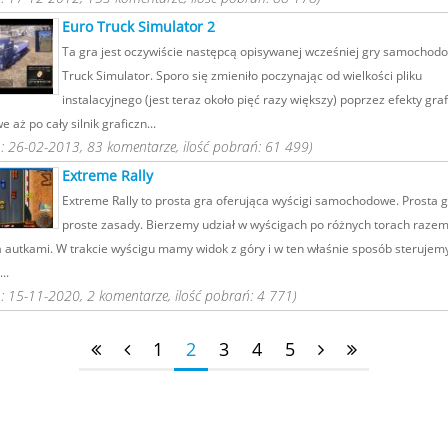
Euro Truck Simulator 2
Ta gra jest oczywiście następcą opisywanej wcześniej gry samochod
Truck Simulator. Sporo się zmieniło poczynając od wielkości pliku
instalacyjnego (jest teraz około pięć razy większy) poprzez efekty graf
 aż po cały silnik graficzn...
 26-02-2013, 83 komentarze, ilość pobrań: 61 499)
Extreme Rally
Extreme Rally to prosta gra oferująca wyścigi samochodowe. Prosta gr
proste zasady. Bierzemy udział w wyścigach po różnych torach razem
 autkami. W trakcie wyścigu mamy widok z góry i w ten właśnie sposób steruje
..
 15-11-2020, 2 komentarze, ilość pobrań: 4 771)
1
2
3
4
5