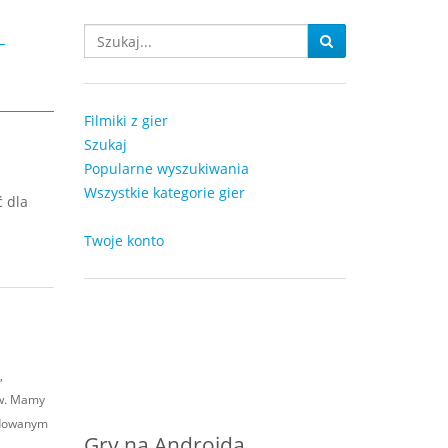
-
Filmiki z gier
Szukaj
Popularne wyszukiwania
Wszystkie kategorie gier
ć dla
Twoje konto
,
ów. Mamy
adowanym
Gry na Androida