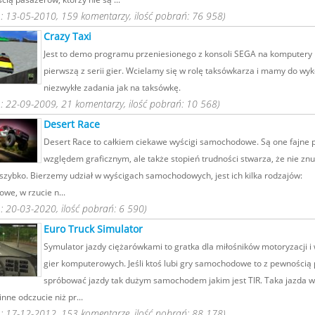
 13-05-2010, 159 komentarzy, ilość pobrań: 76 958)
Crazy Taxi
Jest to demo programu przeniesionego z konsoli SEGA na komputery P
pierwszą z serii gier. Wcielamy się w rolę taksówkarza i mamy do wy
niezwykłe zadania jak na taksówkę.
 22-09-2009, 21 komentarzy, ilość pobrań: 10 568)
Desert Race
Desert Race to całkiem ciekawe wyścigi samochodowe. Są one fajne 
względem graficznym, ale także stopień trudności stwarza, że nie znu
 szybko. Bierzemy udział w wyścigach samochodowych, jest ich kilka rodzajów:
we, w rzucie n...
 20-03-2020, ilość pobrań: 6 590)
Euro Truck Simulator
Symulator jazdy ciężarówkami to gratka dla miłośników motoryzacji i 
gier komputerowych. Jeśli ktoś lubi gry samochodowe to z pewnością
spróbować jazdy tak dużym samochodem jakim jest TIR. Taka jazda w
inne odczucie niż pr...
 17-12-2012, 153 komentarze, ilość pobrań: 88 178)