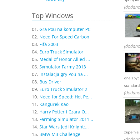
(dodano:
Top Windows
01.
Gra Pou na komputer PC
02.
Need For Speed Carbon
03.
Fifa 2003
(dodano:
04.
Euro Truck Simulator
05.
Medal of Honor Allied ...
06.
Symulator Farmy 2013
07.
Instalacja gry Pou na ...
one zbyt
08.
Bus Driver
standardo
09.
Euro Truck Simulator 2
(dodano:
10.
Need for Speed: Hot Pe...
11.
Kangurek Kao
12.
Harry Potter i Czara O...
13.
Farming Simulator 2011...
14.
Star Wars Jedi Knight:...
zupełnie 
15.
BMW M3 Challenge
(dodano: