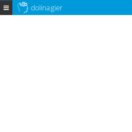
dolina
gier
Menu
główne