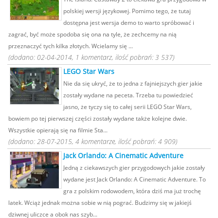
polskiej wersji językowej. Pomimo tego, że tutaj
dostępna jest wersja demo to warto spróbować i
zagrać, być może spodoba się ona na tyle, że zechcemy na nią
przeznaczyć tych kilka złotych. Wcielamy się ...
(dodano: 02-04-2014, 1 komentarz, ilość pobrań: 3 537)
LEGO Star Wars
Nie da się ukryć, że to jedna z fajniejszych gier jakie
zostały wydane na peceta. Trzeba tu powiedzieć
jasno, że tyczy się to całej serii LEGO Star Wars,
bowiem po tej pierwszej części zostały wydane także kolejne dwie.
Wszystkie opierają się na filmie Sta...
(dodano: 28-07-2015, 4 komentarze, ilość pobrań: 4 909)
Jack Orlando: A Cinematic Adventure
Jedną z ciekawszych gier przygodowych jakie zostały
wydane jest Jack Orlando: A Cinematic Adventure. To
gra z polskim rodowodem, która dziś ma już trochę
latek. Wciąż jednak można sobie w nią pograć. Budzimy się w jakiejś
dziwnej uliczce a obok nas szyb...