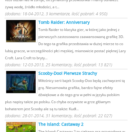
żywą wodę, źródło młodości, a t...
(dodano: 18-04-2012, 3 komentarze, ilość pobrań: 4 950)
Tomb Raider: Anniversary
Tomb Raider to klasyka gier, w której jako jednej z
pierwszych zastosowano zaawansowaną grafikę 3D.
Do tego ta grafika przedstawia w dużej mierze to co
lubią gracze, w szczególności płci męskiej, mianowicie postać pięknej Lary
Croft. Lara Croft to bryty...
(dodano: 12-03-2013, 25 komentarzy, ilość pobrań: 13 821)
Scooby-Doo! Pierwsze Strachy
Miłośnicy serii bajek Scooby-Doo będą zachwyceni tą
grą. Niesamowita grafika, bardzo fajne efekty
dźwiękowe a do tego gra w pełni w języku polskim
plus napisy także po polsku. Co chyba oczywiste w grze głównym
bohaterem jest Scooby ale są tu także: Kudł...
(dodano: 28-01-2014, 31 komentarzy, ilość pobrań: 22 027)
The Island: Castaway 2
The Island: Castaway 2 to ciekawa gra przygodowa w