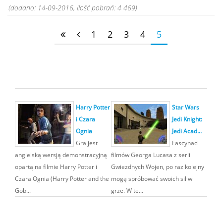
(dodano: 14-09-2016, ilość pobrań: 4 469)
1
2
3
4
5
Harry Potter
Star Wars
i Czara
Jedi Knight:
Ognia
Jedi Acad...
Gra jest
Fascynaci
angielską wersją demonstracyjną
filmów Georga Lucasa z serii
opartą na filmie Harry Potter i
Gwiezdnych Wojen, po raz kolejny
Czara Ognia (Harry Potter and the
mogą spróbować swoich sił w
Gob...
grze. W te...