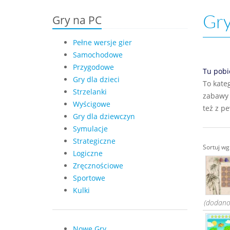
Gry
Gry na PC
Pełne wersje gier
Samochodowe
Przygodowe
Tu pobi
Gry dla dzieci
To kate
Strzelanki
zabawy 
Wyścigowe
też z p
Gry dla dziewczyn
Symulacje
Strategiczne
Sortuj w
Logiczne
Zręcznościowe
Sportowe
Kulki
(dodano:
Nowe Gry