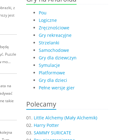
brazki, z
Pou
nszy jest
Logiczne
Zręcznościowe
Gry rekreacyjne
Strzelanki
ć będą
Samochodowe
yć. Puzzle
Gry dla dziewczyn
 mo...
Symulacje
Platformowe
Gry dla dzieci
iata na
Pełne wersje gier
gadywać
ne takie
Polecamy
01.
Little Alchemy (Mały Alchemik)
02.
Harry Potter
kolejna
03.
SAMMY SURICATE
t. Tym