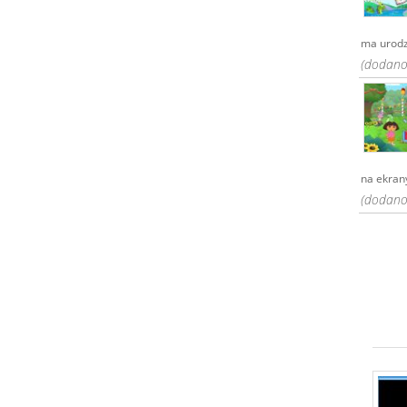
ma urodzi
(dodano:
na ekran
(dodano: