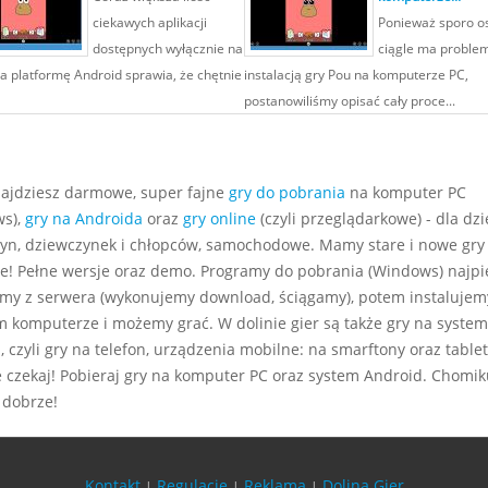
ciekawych aplikacji
Ponieważ sporo o
dostępnych wyłącznie na
ciągle ma proble
a platformę Android sprawia, że chętnie
instalacją gry Pou na komputerze PC,
postanowiliśmy opisać cały proce...
najdziesz darmowe, super fajne
gry do pobrania
na komputer PC
s),
gry na Androida
oraz
gry online
(czyli przeglądarkowe) - dla dzie
yn, dziewczynek i chłopców, samochodowe. Mamy stare i nowe gry
e! Pełne wersje oraz demo. Programy do pobrania (Windows) najp
my z serwera (wykonujemy download, ściągamy), potem instalujem
m komputerze i możemy grać. W dolinie gier są także gry na system
 czyli gry na telefon, urządzenia mobilne: na smarftony oraz tablet
e czekaj! Pobieraj gry na komputer PC oraz system Android. Chomiku
 dobrze!
Kontakt
Regulacje
Reklama
Dolina Gier
|
|
|