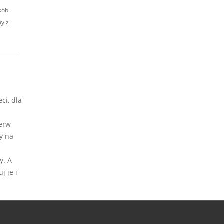
sób
my z
ci, dla
ierw
y na
y. A
j je i