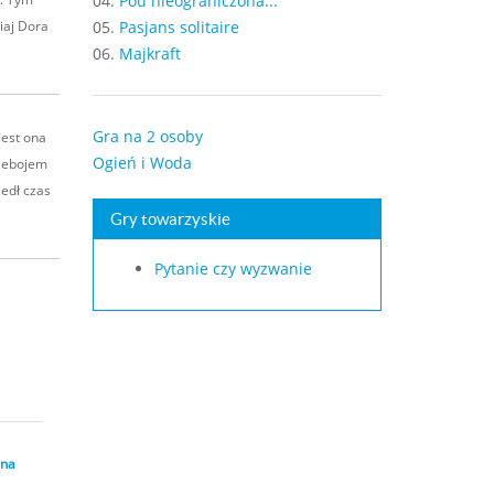
04.
Pou nieograniczona...
iaj Dora
05.
Pasjans solitaire
06.
Majkraft
Gra na 2 osoby
Jest ona
Ogień i Woda
rzebojem
zedł czas
Gry towarzyskie
Pytanie czy wyzwanie
 na