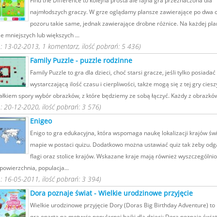
Find the Difference to kolejna prosta ale fajna gra przeznaczona dla
najmłodszych graczy. W grze oglądamy plansze zawierające po dwa o
pozoru takie same, jednak zawierające drobne różnice. Na każdej pla
 mniejszych lub większych ...
 13-02-2013, 1 komentarz, ilość pobrań: 5 436)
Family Puzzle - puzzle rodzinne
Family Puzzle to gra dla dzieci, choć starsi gracze, jeśli tylko posiada
wystarczającą ilość czasu i cierpliwości, także mogą się z tej gry ciesz
całkiem spory wybór obrazków, z które będziemy ze sobą łączyć. Każdy z obrazków
 20-12-2020, ilość pobrań: 3 576)
Enigeo
Enigo to gra edukacyjna, która wspomaga naukę lokalizacji krajów św
mapie w postaci quizu. Dodatkowo można ustawiać quiz tak żeby od
flagi oraz stolice krajów. Wskazane kraje mają również wyszczególnio
powierzchnia, populacja...
 16-05-2011, ilość pobrań: 3 394)
Dora poznaje świat - Wielkie urodzinowe przyjęcie
Wielkie urodzinowe przyjęcie Dory (Doras Big Birthday Adventure) to 
gra oparta na motywie popularnej bajki dla dzieci: Dora poznaje świa