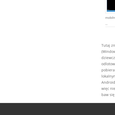
mobiln
...
Tutaj z
(Window
dziewcz
odlotow
pobiera
lokalny
Android,
więc ni
baw się