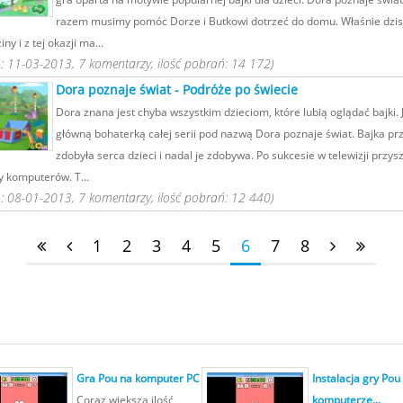
razem musimy pomóc Dorze i Butkowi dotrzeć do domu. Właśnie dzis
ny i z tej okazji ma...
 11-03-2013, 7 komentarzy, ilość pobrań: 14 172)
Dora poznaje świat - Podróże po świecie
Dora znana jest chyba wszystkim dzieciom, które lubią oglądać bajki. 
główną bohaterką całej serii pod nazwą Dora poznaje świat. Bajka p
zdobyła serca dzieci i nadal je zdobywa. Po sukcesie w telewizji przys
y komputerów. T...
 08-01-2013, 7 komentarzy, ilość pobrań: 12 440)
1
2
3
4
5
6
7
8
Gra Pou na komputer PC
Instalacja gry Pou
Coraz większa ilość
komputerze...