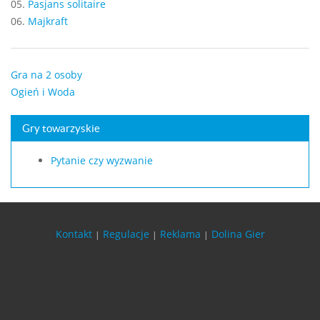
05.
Pasjans solitaire
06.
Majkraft
Gra na 2 osoby
Ogień i Woda
Gry towarzyskie
Pytanie czy wyzwanie
Kontakt
Regulacje
Reklama
Dolina Gier
|
|
|