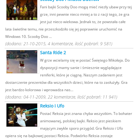
Fani bajki Scooby Doo mogą mieć niezły ubaw przy tej
grze, inni pewnie nieco mniej a to z racji tego, że gra
jest już nieco wiekowa. Jednak to, że powstała całe
lata świetlne temu, nie przeszkodziło się jej poprawnie uruchomić na
Windows 10. Scooby Doo ...
(dodano: 21-10-2015, 4 komentarze, ilość pobrań: 9 581)
Santa Ride 2
W grze wcielamy się w postać Świętego Mikołaja. Do
dyspozycji mamy sanie i śmiesznie wyglądające
reniferki, które je ciągną. Naszym zadaniem jest
dostarczenie prezentów dla wszystkich dzieci, które na to zasłużyły. Gra
jest bardzo kolorowa i wprowadza nas...
(dodano: 04-11-2009, 22 komentarze, ilość pobrań: 11 941)
Reksio i Ufo
Postać Reksia jest znana chyba wszystkim. To bohater
animowanej, polskiej bajki. Reksio jest pieskiem
mającym zwykle sporo przygód. Gra Reksio i Ufo
opiera się na bajkowej postaci Reksia. Podwórko Reksia zostaje