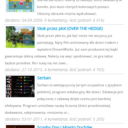
komiks. Jest dużo różnych kolorowych postaci.
Ułożony obrazek można wydrukować.
(dodano: 04-09-2009, 9 komentarzy, ilość pobrań: 4 916)
Skok przez płot (OVER THE HEDGE)
Skok przez płot to, jak być może nie wszyscy już
pamiętają, fajny film animowany dla dzieci rodem z
wytwórni DreamWorks. Już sam producent tej bajki
gwarantuje dobrą zabawę. Należy się więc spodziewać, że gra także
będzie przednia. No i tutaj się nie zawi...
(dodano: 27-10-2015, 4 komentarze, ilość pobrań: 4 765)
Serban
Serban to wielojęzyczny (w tym oczywiście z językiem
polskim), program edukacyjny dla dzieci. Edukacja jest
połączona z zabawą dzięki czemu jest bardziej
efektywna. Program umożliwia naukę liczenia (ilości przedmiotów),
dodawania, odejmowania, mnożenia or...
(dodano: 03-01-2011, 4 komentarze, ilość pobrań: 5 205)
Scooby Doo i Miasto Duchów