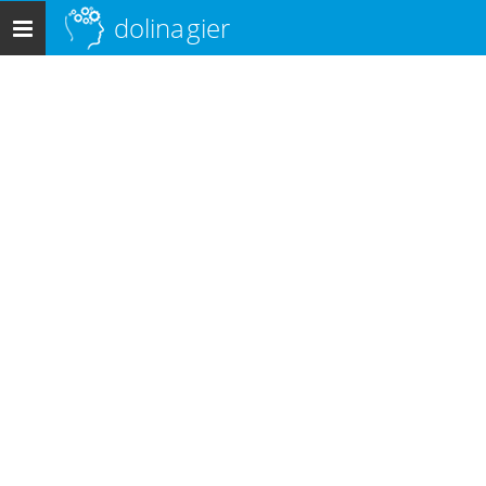
dolina
gier
Menu
główne