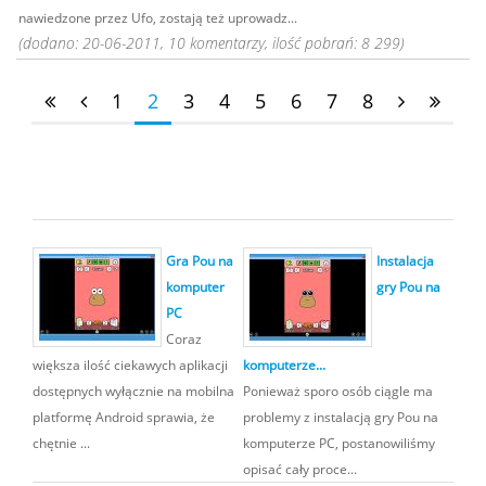
nawiedzone przez Ufo, zostają też uprowadz...
(dodano: 20-06-2011, 10 komentarzy, ilość pobrań: 8 299)
1
2
3
4
5
6
7
8
Gra Pou na
Instalacja
komputer
gry Pou na
PC
Coraz
większa ilość ciekawych aplikacji
komputerze...
dostępnych wyłącznie na mobilna
Ponieważ sporo osób ciągle ma
platformę Android sprawia, że
problemy z instalacją gry Pou na
chętnie ...
komputerze PC, postanowiliśmy
opisać cały proce...