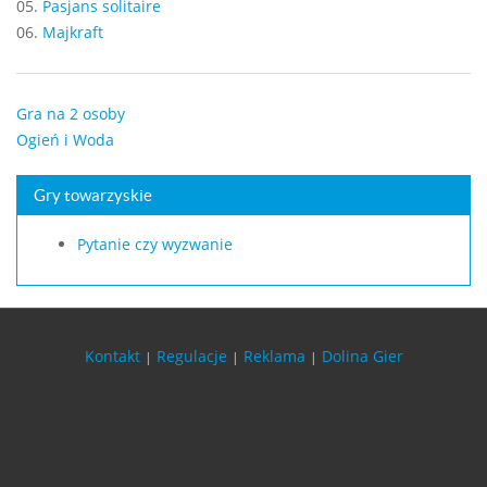
05.
Pasjans solitaire
06.
Majkraft
Gra na 2 osoby
Ogień i Woda
Gry towarzyskie
Pytanie czy wyzwanie
Kontakt
Regulacje
Reklama
Dolina Gier
|
|
|