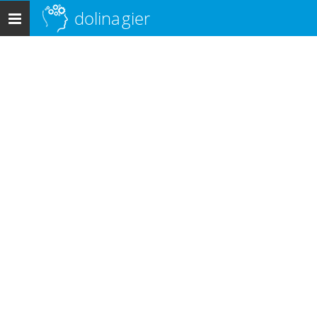
dolina
gier
Menu
główne