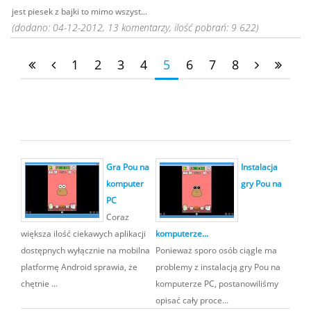
jest piesek z bajki to mimo wszyst...
(dodano: 04-12-2012, 13 komentarzy, ilość pobrań: 9 622)
1
2
3
4
5
6
7
8
Gra Pou na
Instalacja
komputer
gry Pou na
PC
Coraz
większa ilość ciekawych aplikacji
komputerze...
dostępnych wyłącznie na mobilna
Ponieważ sporo osób ciągle ma
platformę Android sprawia, że
problemy z instalacją gry Pou na
chętnie ...
komputerze PC, postanowiliśmy
opisać cały proce...