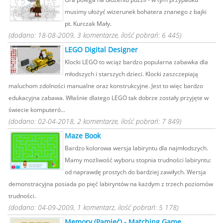
musimy ułożyć wizerunek bohatera znanego z bajki
pt. Kurczak Mały.
(dodano: 18-08-2009, 3 komentarze, ilość pobrań: 6 445)
LEGO Digital Designer
Klocki LEGO to wciąż bardzo popularna zabawka dla
młodszych i starszych dzieci. Klocki zaszczepiają
maluchom zdolności manualne oraz konstrukcyjne. Jest to więc bardzo
edukacyjna zabawa. Właśnie dlatego LEGO tak dobrze zostały przyjęte w
świecie komputeró...
(dodano: 02-04-2018, 2 komentarze, ilość pobrań: 7 849)
Maze Book
Bardzo kolorowa wersja labiryntu dla najmłodszych.
Mamy możliwość wyboru stopnia trudności labiryntu:
od naprawdę prostych do bardziej zawiłych. Wersja
demonstracyjna posiada po pięć labiryntów na każdym z trzech poziomów
trudności.
(dodano: 04-09-2009, 1 komentarz, ilość pobrań: 5 178)
Memory (Pamięć) - Matching Game