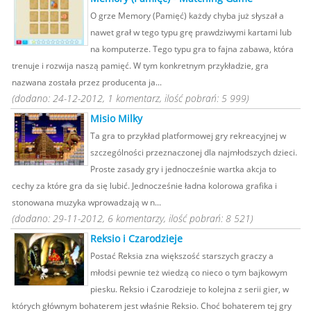
O grze Memory (Pamięć) każdy chyba już słyszał a
nawet grał w tego typu grę prawdziwymi kartami lub
na komputerze. Tego typu gra to fajna zabawa, która
trenuje i rozwija naszą pamięć. W tym konkretnym przykładzie, gra
nazwana została przez producenta ja...
(dodano: 24-12-2012, 1 komentarz, ilość pobrań: 5 999)
Misio Milky
Ta gra to przykład platformowej gry rekreacyjnej w
szczególności przeznaczonej dla najmłodszych dzieci.
Proste zasady gry i jednocześnie wartka akcja to
cechy za które gra da się lubić. Jednocześnie ładna kolorowa grafika i
stonowana muzyka wprowadzają w n...
(dodano: 29-11-2012, 6 komentarzy, ilość pobrań: 8 521)
Reksio i Czarodzieje
Postać Reksia zna większość starszych graczy a
młodsi pewnie też wiedzą co nieco o tym bajkowym
piesku. Reksio i Czarodzieje to kolejna z serii gier, w
których głównym bohaterem jest właśnie Reksio. Choć bohaterem tej gry