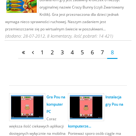
oryginalnej nazwie Crazy Bunny (czyli Zwariowany
Królik). Gra jest przeznaczona dla dzieci jednak
wymaga nieco sprawności ruchowej. Naszym zadaniem jest
przemieszczanie się po wirtualnym świecie w poszukiwani...
(dodano: 28-07-2012, 8 komentarzy, ilość pobrań: 14 421)
1
2
3
4
5
6
7
8
Gra Pou na
Instalacja
komputer
gry Pou na
PC
Coraz
większa ilość ciekawych aplikacji
komputerze...
dostępnych wyłącznie na mobilna
Ponieważ sporo osób ciągle ma