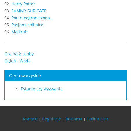
02.
Harry Potter
03.
SAMMY SURICATE
04.
Pou nieograniczona...
05.
Pasjans solitaire
06.
Majkraft
Gra na 2 osoby
Ogień i Woda
Gry towarzyskie
Pytanie czy wyzwanie
Kontakt
Regulacje
Reklama
Dolina Gier
|
|
|