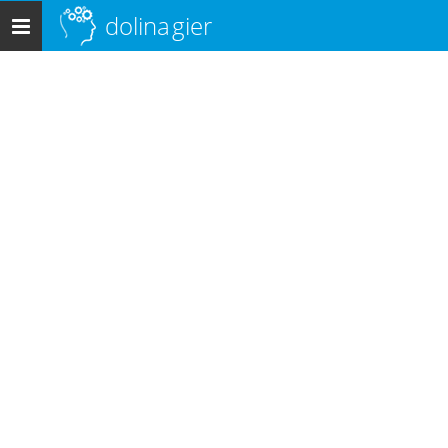
dolina
gier
Menu
główne