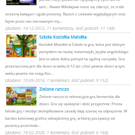
tam... Nawet Mikołajowi może się zdarzyć, że zrobi
straszny bałagan i zgubi prezenty. Razem z ciekawie wyglądającym oraz
fajnie przez nas sterowanym my...
(dodano: 14-12-2012, 11 komentarzy, ilość pobrań: 11 148)
Szkoła Koziołka Matołka
Koziołek Matołek w Szkole to gra, która jest dobrym
pomysłem na naukę matematyki, języka angielskiego.
Jest to także dobry pomysł na ogólną rozrywkę. Gra
przeznaczona jest dla dzieci w wieku 6-12 lat i choć pewnie dzieci w tym
wieku pewnie nie znają Koz...
(dodano: 10-09-2016, 1 komentarz, ilość pobrań: 9 152)
Zielone ranczo
Zielone ranczo to rekreacyjna gra farmerska dla
dzieci. Gra się spokojnie i dość przyjemnie. Prosta
fabuła gry i niezbyt skomplikowane zasady dają szansę na odprężenie. W
bardzo kolorowej grafice odnajdziemy grę, w której począwszy od
pszenicy przechodz...
(dodano: 16-02-2020, 1 komentarz, ilość pobrań: 6 164)