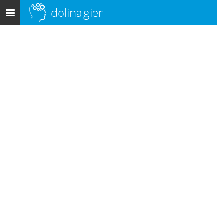
dolina
gier
Menu
główne