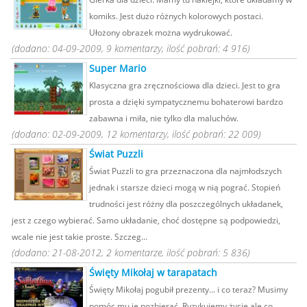
komiks. Jest dużo różnych kolorowych postaci.
Ułożony obrazek można wydrukować.
(dodano: 04-09-2009, 9 komentarzy, ilość pobrań: 4 916)
Super Mario
Klasyczna gra zręcznościowa dla dzieci. Jest to gra
prosta a dzięki sympatycznemu bohaterowi bardzo
zabawna i miła, nie tylko dla maluchów.
(dodano: 02-09-2009, 12 komentarzy, ilość pobrań: 22 009)
Świat Puzzli
Świat Puzzli to gra przeznaczona dla najmłodszych
jednak i starsze dzieci mogą w nią pograć. Stopień
trudności jest różny dla poszczególnych układanek,
jest z czego wybierać. Samo układanie, choć dostępne są podpowiedzi,
wcale nie jest takie proste. Szczeg...
(dodano: 21-08-2012, 2 komentarze, ilość pobrań: 5 836)
Święty Mikołaj w tarapatach
Święty Mikołaj pogubił prezenty... i co teraz? Musimy
pomóc mu je pozbierać. Ryzykujemy życie ale co