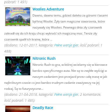
pobrań: 1 491)
Woolies Adventure
Dawno, dawno temu, gdzieś daleko za górami i lasami
był kraj Woolie. Żyły tam magiczne stworzenia, które
nazywały się Woolies. Pewnego dnia zły czarownik
zakradł się do ich kraju chcąc wykraść ich magiczną moc. Tenże zły
czarownik spalił ich krainę, która ...
(dodano: 12-01-2017, kategoria:
Pełne wersje gier
, ilość pobrań: 1
488)
Nitronic Rush
Nitronic Rush to gra, w której wcielamy się w kierowce
bardzo specyficznego auta. Nie są to zwykłe wyścigi a
naszym zadaniem jest przejazd przez całą trasę w jak
najkrótszym czasie co jest bardzo trudnym zadanie zważywszy na jej
rodzaj. Są to futurystyczne...
(dodano: 21-04-2018, kategoria:
Pełne wersje gier
, 2 komentarze,
ilość pobrań: 1 485)
Deadly Race