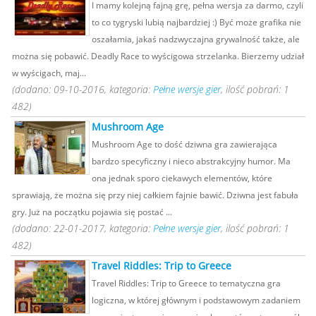
I mamy kolejną fajną grę, pełna wersja za darmo, czyli
to co tygryski lubią najbardziej :) Być może grafika nie
oszałamia, jakaś nadzwyczajna grywalność także, ale
można się pobawić. Deadly Race to wyścigowa strzelanka. Bierzemy udział
w wyścigach, maj...
(dodano: 09-10-2016, kategoria:
Pełne wersje gier
, ilość pobrań: 1
482)
Mushroom Age
Mushroom Age to dość dziwna gra zawierająca
bardzo specyficzny i nieco abstrakcyjny humor. Ma
ona jednak sporo ciekawych elementów, które
sprawiają, że można się przy niej całkiem fajnie bawić. Dziwna jest fabuła
gry. Już na początku pojawia się postać ...
(dodano: 22-01-2017, kategoria:
Pełne wersje gier
, ilość pobrań: 1
482)
Travel Riddles: Trip to Greece
Travel Riddles: Trip to Greece to tematyczna gra
logiczna, w której głównym i podstawowym zadaniem