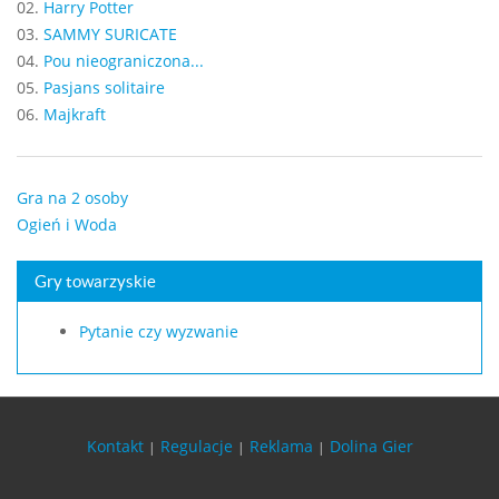
02.
Harry Potter
03.
SAMMY SURICATE
04.
Pou nieograniczona...
05.
Pasjans solitaire
06.
Majkraft
Gra na 2 osoby
Ogień i Woda
Gry towarzyskie
Pytanie czy wyzwanie
Kontakt
Regulacje
Reklama
Dolina Gier
|
|
|