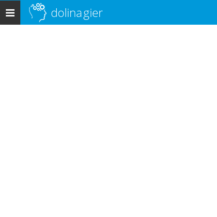
dolina
gier
Menu
główne