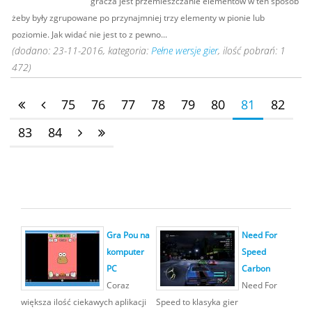
gracza jest przemieszczanie elementów w ten sposób
żeby były zgrupowane po przynajmniej trzy elementy w pionie lub
poziomie. Jak widać nie jest to z pewno...
(dodano: 23-11-2016, kategoria:
Pełne wersje gier
, ilość pobrań: 1
472)
75
76
77
78
79
80
81
82
83
84
Gra Pou na
Need For
komputer
Speed
PC
Carbon
Coraz
Need For
większa ilość ciekawych aplikacji
Speed to klasyka gier