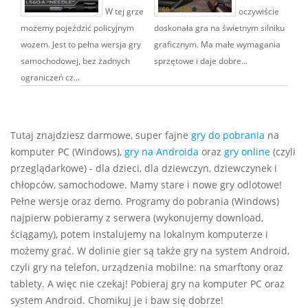
W tej grze
oczywiście
możemy pojeździć policyjnym
doskonała gra na świetnym silniku
wozem. Jest to pełna wersja gry
graficznym. Ma małe wymagania
samochodowej, bez żadnych
sprzętowe i daje dobre...
ograniczeń cz...
Tutaj znajdziesz darmowe, super fajne
gry do pobrania
na
komputer PC (Windows),
gry na Androida
oraz
gry online
(czyli
przeglądarkowe) - dla dzieci, dla dziewczyn, dziewczynek i
chłopców, samochodowe. Mamy stare i nowe gry odlotowe!
Pełne wersje oraz demo. Programy do pobrania (Windows)
najpierw pobieramy z serwera (wykonujemy download,
ściągamy), potem instalujemy na lokalnym komputerze i
możemy grać. W dolinie gier są także gry na system Android,
czyli gry na telefon, urządzenia mobilne: na smarftony oraz
tablety. A więc nie czekaj! Pobieraj gry na komputer PC oraz
system Android. Chomikuj je i baw się dobrze!