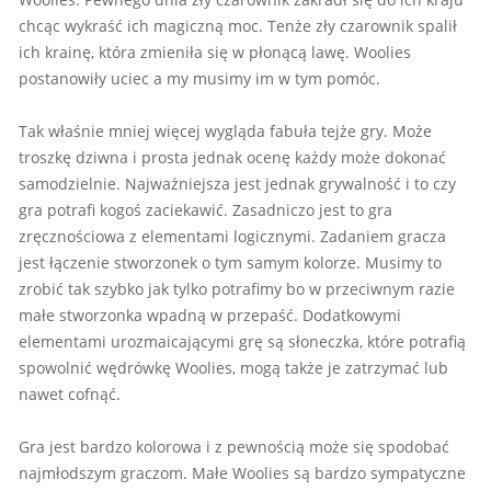
chcąc wykraść ich magiczną moc. Tenże zły czarownik spalił
ich krainę, która zmieniła się w płonącą lawę. Woolies
postanowiły uciec a my musimy im w tym pomóc.
Tak właśnie mniej więcej wygląda fabuła tejże gry. Może
troszkę dziwna i prosta jednak ocenę każdy może dokonać
samodzielnie. Najważniejsza jest jednak grywalność i to czy
gra potrafi kogoś zaciekawić. Zasadniczo jest to gra
zręcznościowa z elementami logicznymi. Zadaniem gracza
jest łączenie stworzonek o tym samym kolorze. Musimy to
zrobić tak szybko jak tylko potrafimy bo w przeciwnym razie
małe stworzonka wpadną w przepaść. Dodatkowymi
elementami urozmaicającymi grę są słoneczka, które potrafią
spowolnić wędrówkę Woolies, mogą także je zatrzymać lub
nawet cofnąć.
Gra jest bardzo kolorowa i z pewnością może się spodobać
najmłodszym graczom. Małe Woolies są bardzo sympatyczne