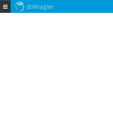
dolina
gier
Menu
główne