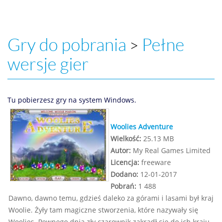
Gry do pobrania
Pełne
>
wersje gier
Tu pobierzesz gry na system Windows.
Woolies Adventure
Wielkość:
25.13 MB
Autor:
My Real Games Limited
Licencja:
freeware
Dodano:
12-01-2017
Pobrań:
1 488
Dawno, dawno temu, gdzieś daleko za górami i lasami był kraj
Woolie. Żyły tam magiczne stworzenia, które nazywały się
Woolies. Pewnego dnia zły czarownik zakradł się do ich kraju