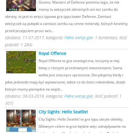
Gnumz: Masters of Defense pomimo tego, że nie
mamy tu wieżyczek obronnych ani też zamku do
obrony, to jest to wręcz typowa gra typu tower Defense. Zamiast
wieżyczek są pułapki a zamiast zamku są cenne minerały, których bronimy
przed przejęciem przez wro...
(dodano: 11-07-2017, kategoria:
Pełne wersje gier
, 1 komentarz, ilość
pobrań: 1 284)
Royal Offense
Royal Offense to gra strategiczna, toczymy w niej
bitwy z różnymi przedziwnymi stworzeniami. Sama
walka jest znacząco uproszona. Decydujemy kiedy i
jakie jednostki mają być wytwarzane, także co do ilości robotników, dzięki
którym mamy pieniądze na wojsk...
(dodano: 08-03-2018, kategoria:
Pełne wersje gier
, ilość pobrań: 1
307)
City Sights: Hello Seattle!
City Sights: Hello Seattle! to gra typu ukryte obiekty.
Głównym celem w grze będzie więc odnajdywanie na