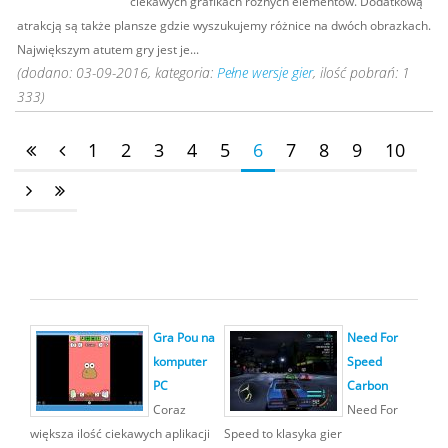
ciekawych grafikach różnych elementów. Dodatkową
atrakcją są także plansze gdzie wyszukujemy różnice na dwóch obrazkach.
Największym atutem gry jest je...
(dodano: 03-09-2016, kategoria:
Pełne wersje gier
, ilość pobrań: 1
333)
1
2
3
4
5
6
7
8
9
10
Gra Pou na
Need For
komputer
Speed
PC
Carbon
Coraz
Need For
większa ilość ciekawych aplikacji
Speed to klasyka gier