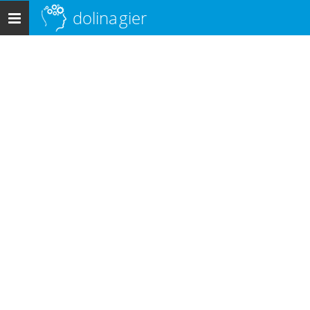
dolina
gier
Menu
główne