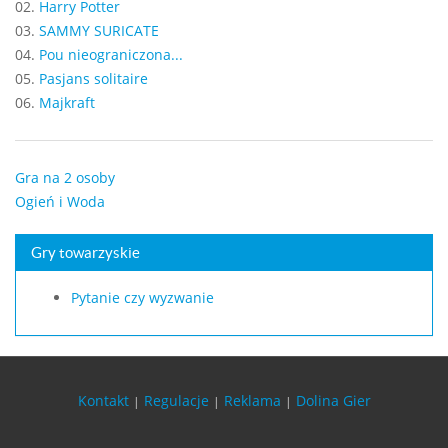
02.
Harry Potter
03.
SAMMY SURICATE
04.
Pou nieograniczona...
05.
Pasjans solitaire
06.
Majkraft
Gra na 2 osoby
Ogień i Woda
Gry towarzyskie
Pytanie czy wyzwanie
Kontakt
Regulacje
Reklama
Dolina Gier
|
|
|