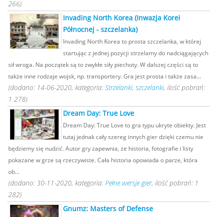
266)
Invading North Korea (Inwazja Korei
Północnej - szczelanka)
Invading North Korea to prosta szczelanka, w której
startując z jednej pozycji strzelamy do nadciągających
sił wroga. Na początek są to zwykłe siły piechoty. W dalszej części są to
także inne rodzaje wojsk, np. transportery. Gra jest prosta i także zasa...
(dodano: 14-06-2020, kategoria:
Strzelanki, szczelanki
, ilość pobrań:
1 278)
Dream Day: True Love
Dream Day: True Love to gra typu ukryte obiekty. Jest
tutaj jednak cały szereg innych gier dzięki czemu nie
będziemy się nudzić. Autor gry zapewnia, że historia, fotografie i listy
pokazane w grze są rzeczywiste. Cała historia opowiada o parze, która
ob...
(dodano: 30-11-2020, kategoria:
Pełne wersje gier
, ilość pobrań: 1
282)
Gnumz: Masters of Defense