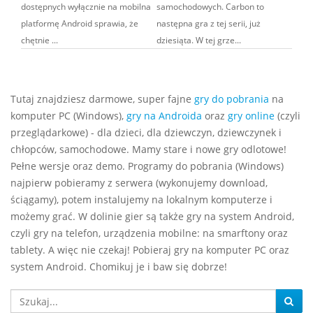
dostępnych wyłącznie na mobilna
samochodowych. Carbon to
platformę Android sprawia, że
następna gra z tej serii, już
chętnie ...
dziesiąta. W tej grze...
Tutaj znajdziesz darmowe, super fajne
gry do pobrania
na
komputer PC (Windows),
gry na Androida
oraz
gry online
(czyli
przeglądarkowe) - dla dzieci, dla dziewczyn, dziewczynek i
chłopców, samochodowe. Mamy stare i nowe gry odlotowe!
Pełne wersje oraz demo. Programy do pobrania (Windows)
najpierw pobieramy z serwera (wykonujemy download,
ściągamy), potem instalujemy na lokalnym komputerze i
możemy grać. W dolinie gier są także gry na system Android,
czyli gry na telefon, urządzenia mobilne: na smarftony oraz
tablety. A więc nie czekaj! Pobieraj gry na komputer PC oraz
system Android. Chomikuj je i baw się dobrze!