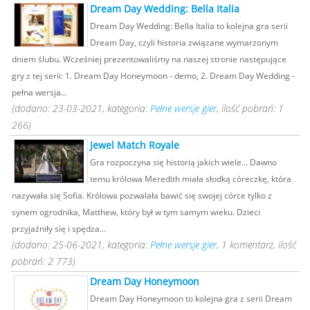
Dream Day Wedding: Bella Italia
Dream Day Wedding: Bella Italia to kolejna gra serii
Dream Day, czyli historia związane wymarzonym
dniem ślubu. Wcześniej prezentowaliśmy na naszej stronie następujące
gry z tej serii: 1. Dream Day Honeymoon - demo, 2. Dream Day Wedding -
pełna wersja...
(dodano: 23-03-2021, kategoria:
Pełne wersje gier
, ilość pobrań: 1
266)
Jewel Match Royale
Gra rozpoczyna się historią jakich wiele... Dawno
temu królowa Meredith miała słodką córeczkę, która
nazywała się Sofia. Królowa pozwalała bawić się swojej córce tylko z
synem ogrodnika, Matthew, który był w tym samym wieku. Dzieci
przyjaźniły się i spędza...
(dodano: 25-06-2021, kategoria:
Pełne wersje gier
, 1 komentarz, ilość
pobrań: 2 773)
Dream Day Honeymoon
Dream Day Honeymoon to kolejna gra z serii Dream