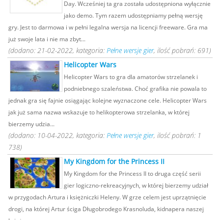
Day. Wcześniej ta gra została udostępniona wyłącznie
jako demo. Tym razem udostępniamy pełną wersję
gry. Jest to darmowa i w pełni legalna wersja na licencji freeware. Gra ma
już swoje lata i nie ma zbyt...
(dodano: 21-02-2022, kategoria:
Pełne wersje gier
, ilość pobrań: 691)
Helicopter Wars
Helicopter Wars to gra dla amatorów strzelanek i
podniebnego szaleństwa. Choć grafika nie powala to
jednak gra się fajnie osiągając kolejne wyznaczone cele. Helicopter Wars
jak już sama nazwa wskazuje to helikopterowa strzelanka, w której
bierzemy udzia...
(dodano: 10-04-2022, kategoria:
Pełne wersje gier
, ilość pobrań: 1
738)
My Kingdom for the Princess II
My Kingdom for the Princess II to druga część serii
gier logiczno-rekreacyjnych, w której bierzemy udział
w przygodach Artura i księżniczki Heleny. W grze celem jest uprzątnięcie
drogi, na której Artur ściga Długobrodego Krasnoluda, kidnapera naszej