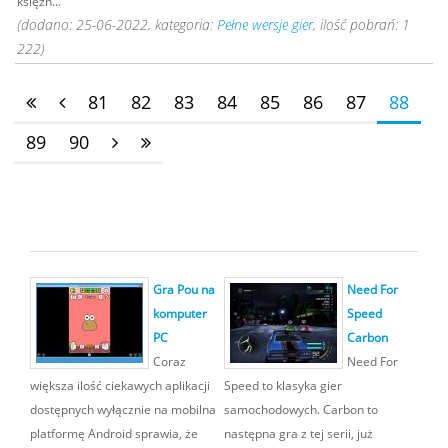
księżn...
(dodano: 25-06-2022, kategoria:
Pełne wersje gier
, ilość pobrań: 1
222)
81
82
83
84
85
86
87
88
89
90
Gra Pou na
Need For
komputer
Speed
PC
Carbon
Coraz
Need For
większa ilość ciekawych aplikacji
Speed to klasyka gier
dostępnych wyłącznie na mobilna
samochodowych. Carbon to
platformę Android sprawia, że
następna gra z tej serii, już