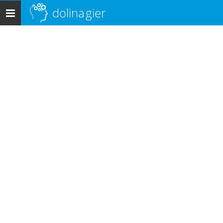
dolina
gier
Menu
główne