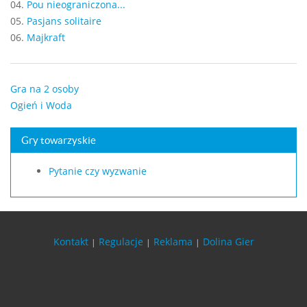
04.
Pou nieograniczona...
05.
Pasjans solitaire
06.
Majkraft
Gra na 2 osoby
Ogień i Woda
Gry towarzyskie
Pytanie czy wyzwanie
Kontakt
Regulacje
Reklama
Dolina Gier
|
|
|