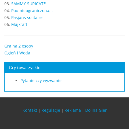
03.
SAMMY SURICATE
04.
Pou nieograniczona...
05.
Pasjans solitaire
06.
Majkraft
Gra na 2 osoby
Ogień i Woda
Gry towarzyskie
Pytanie czy wyzwanie
Kontakt
Regulacje
Reklama
Dolina Gier
|
|
|