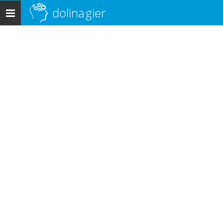
dolina
gier
Menu
główne