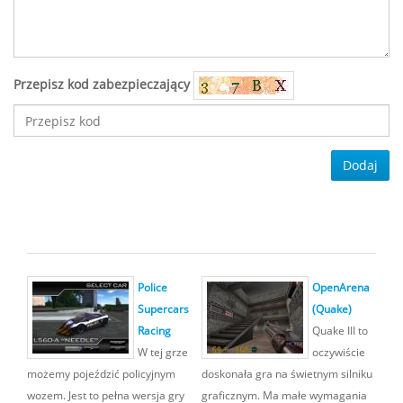
Przepisz kod zabezpieczający
Dodaj
Police
OpenArena
Supercars
(Quake)
Racing
Quake III to
W tej grze
oczywiście
możemy pojeździć policyjnym
doskonała gra na świetnym silniku
wozem. Jest to pełna wersja gry
graficznym. Ma małe wymagania