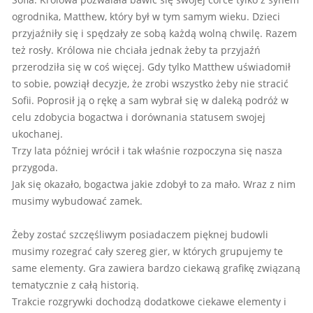
ogrodnika, Matthew, który był w tym samym wieku. Dzieci
przyjaźniły się i spędzały ze sobą każdą wolną chwilę. Razem
też rosły. Królowa nie chciała jednak żeby ta przyjaźń
przerodziła się w coś więcej. Gdy tylko Matthew uświadomił
to sobie, powziął decyzje, że zrobi wszystko żeby nie stracić
Sofii. Poprosił ją o rękę a sam wybrał się w daleką podróż w
celu zdobycia bogactwa i dorównania statusem swojej
ukochanej.
Trzy lata później wrócił i tak właśnie rozpoczyna się nasza
przygoda.
Jak się okazało, bogactwa jakie zdobył to za mało. Wraz z nim
musimy wybudować zamek.
Żeby zostać szczęśliwym posiadaczem pięknej budowli
musimy rozegrać cały szereg gier, w których grupujemy te
same elementy. Gra zawiera bardzo ciekawą grafikę związaną
tematycznie z całą historią.
Trakcie rozgrywki dochodzą dodatkowe ciekawe elementy i