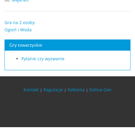
Gra na 2 osoby
Ogień i Woda
Gry towarzyskie
Pytanie czy wyzwanie
Kontakt
Regulacje
Reklama
Dolina Gier
|
|
|