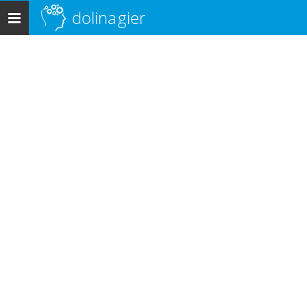
dolina
gier
Menu
główne