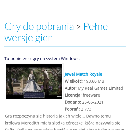
Gry do pobrania
Pełne
>
wersje gier
Tu pobierzesz gry na system Windows.
Jewel Match Royale
Wielkość:
193.60 MB
Autor:
My Real Games Limited
Licencja:
freeware
Dodano:
25-06-2021
Pobrań:
2 773
Gra rozpoczyna się historią jakich wiele... Dawno temu
królowa Meredith miała słodką córeczkę, która nazywała się
Sofia. Królowa pozwalała bawić się swojej córce tylko z synem