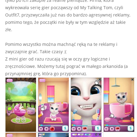
tylko po ich zakupie za realne pieniądze. Firma, która
wykreowała serię gier począwszy od My Talking Tom, czyli
Outfit7, przyzwyczaiła już nas do bardzo agresywnej reklamy,
pomimo tego, że początki nie były w tym względzie aż takie
złe.
Pomimo wszystko można machnąć ręką na te reklamy i
zwyczajnie grać. Takie czasy ;(
Z mini gier od razu rzucają się w oczy gry logiczne i
zręcznościowe. Możemy tutaj pograć w małego arkanoida (a
przynajmniej grę, która go przypomina).