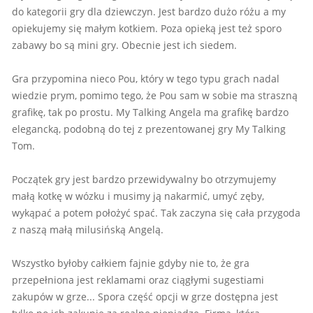
do kategorii gry dla dziewczyn. Jest bardzo dużo różu a my
opiekujemy się małym kotkiem. Poza opieką jest też sporo
zabawy bo są mini gry. Obecnie jest ich siedem.
Gra przypomina nieco Pou, który w tego typu grach nadal
wiedzie prym, pomimo tego, że Pou sam w sobie ma straszną
grafikę, tak po prostu. My Talking Angela ma grafikę bardzo
elegancką, podobną do tej z prezentowanej gry My Talking
Tom.
Początek gry jest bardzo przewidywalny bo otrzymujemy
małą kotkę w wózku i musimy ją nakarmić, umyć zęby,
wykąpać a potem położyć spać. Tak zaczyna się cała przygoda
z naszą małą milusińską Angelą.
Wszystko byłoby całkiem fajnie gdyby nie to, że gra
przepełniona jest reklamami oraz ciągłymi sugestiami
zakupów w grze... Spora część opcji w grze dostępna jest