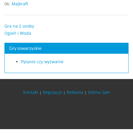
06.
Majkraft
Gra na 2 osoby
Ogień i Woda
Gry towarzyskie
Pytanie czy wyzwanie
Kontakt
Regulacje
Reklama
Dolina Gier
|
|
|