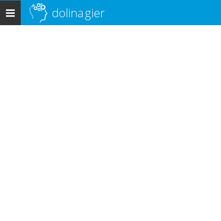
dolina
gier
Menu
główne