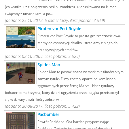
(co wynika już z połączenia roślin i zombies) ukierunkowana na klimat
związany z umarlakami a po...
(dodano: 25-10-2012, 5 komentarzy, ilość pobrań: 3 969)
Piraten vor Port Royale
Piraten vor Port Royale to prosta gra zręcznościowa.
Mamy do dyspozycji działko i strzelamy z niego do
przepływających statków.
(dodano: 02-10-2009, ilość pobrań: 3 529)
Spider-Man
Spider-Man to postać znana wszystkim z filmów o tym
samym tytule. Filmy zostały oparte na komiksach
sygnowanych przez firmę Marvel. Nasz tytułowy
bohater to mężczyzna, który dzięki ugryzieniu przez pająka przeistoczył
się w dziwny stwór, który zebrał w ...
(dodano: 20-08-2017, ilość pobrań: 3 422)
Pacbomber
Powrót PacMana. Gra bardzo przypominając
PacMana. Zadanie jest proste: unikać duchów i