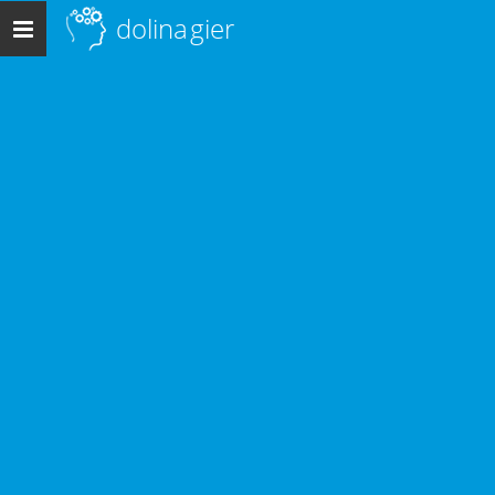
dolina
gier
Menu
główne