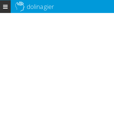
dolina
gier
Menu
główne