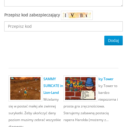
Przepisz kod zabezpieczający
Dodaj
SAMMY
Icy Tower
SURICATE in
Icy Tower to
Lion-Land
bardzo
Wcielamy
niepozorna i
się w postać małej ale zwinnej
prosta gra zręcznościowa.
surykatki. Żeby ukończyć dany
Sterujemy zabawną postacią
poziom musimy zebrać wszystkie
rapera Harolda (możemy z...
diamenty,...