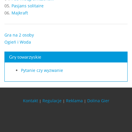
05.
Pasjans solitaire
06.
Majkraft
Gra na 2 osoby
Ogień i Woda
Gry towarzyskie
Pytanie czy wyzwanie
Kontakt
Regulacje
Reklama
Dolina Gier
|
|
|