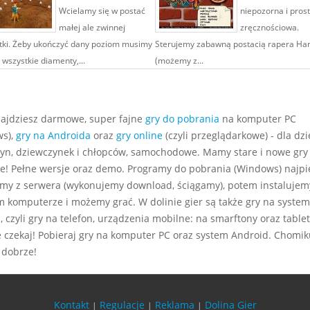
Wcielamy się w postać
niepozorna i pros
małej ale zwinnej
zręcznościowa.
tki. Żeby ukończyć dany poziom musimy
Sterujemy zabawną postacią rapera Ha
 wszystkie diamenty,...
(możemy z...
najdziesz darmowe, super fajne
gry do pobrania
na komputer PC
s),
gry na Androida
oraz
gry online
(czyli przeglądarkowe) - dla dzie
yn, dziewczynek i chłopców, samochodowe. Mamy stare i nowe gry
e! Pełne wersje oraz demo. Programy do pobrania (Windows) najp
my z serwera (wykonujemy download, ściągamy), potem instalujem
m komputerze i możemy grać. W dolinie gier są także gry na system
 czyli gry na telefon, urządzenia mobilne: na smarftony oraz tablet
e czekaj! Pobieraj gry na komputer PC oraz system Android. Chomiku
 dobrze!
Kontakt
Regulacje
Reklama
Dolina Gier
|
|
|