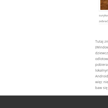
suryka
zebrać
Tutaj z
(Window
dziewcz
odlotow
pobiera
lokalny
Android,
więc ni
baw się