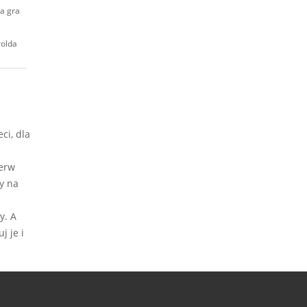
ta gra
rolda
ci, dla
ierw
y na
y. A
j je i