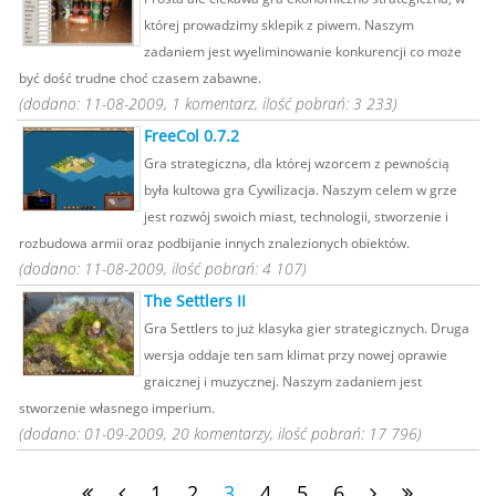
której prowadzimy sklepik z piwem. Naszym
zadaniem jest wyeliminowanie konkurencji co może
być dość trudne choć czasem zabawne.
(dodano: 11-08-2009, 1 komentarz, ilość pobrań: 3 233)
FreeCol 0.7.2
Gra strategiczna, dla której wzorcem z pewnością
była kultowa gra Cywilizacja. Naszym celem w grze
jest rozwój swoich miast, technologii, stworzenie i
rozbudowa armii oraz podbijanie innych znalezionych obiektów.
(dodano: 11-08-2009, ilość pobrań: 4 107)
The Settlers II
Gra Settlers to już klasyka gier strategicznych. Druga
wersja oddaje ten sam klimat przy nowej oprawie
graicznej i muzycznej. Naszym zadaniem jest
stworzenie własnego imperium.
(dodano: 01-09-2009, 20 komentarzy, ilość pobrań: 17 796)
1
2
3
4
5
6