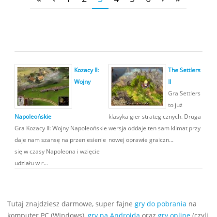
Kozacy II:
The Settlers
Wojny
II
Gra Settlers
to już
Napoleońskie
klasyka gier strategicznych. Druga
Gra Kozacy II: Wojny Napoleońskie
wersja oddaje ten sam klimat przy
daje nam szansę na przeniesienie
nowej oprawie graiczn...
się w czasy Napoleona i wzięcie
udziału w r...
Tutaj znajdziesz darmowe, super fajne
gry do pobrania
na
komputer PC (Windows),
gry na Androida
oraz
gry online
(czyli