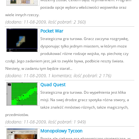
posiada opcje wyboru właściwości wojownika oraz
wiele innych rzeczy.
(dodano: 11-08-2009, ilość pobrań: 2 360)
Pocket War
Strategiczna gra turowa. Gracz zaczyna rozgrywkę,
dysponując tylko jednym miastem, w którym może
produkować różne rodzaje wojska, np. piechotę czy
czołgi. Jego zadaniem jest, jak to zwykle bywa, podbicie reszty świata.
Niestety, w zadaniu tym będzie starał...
(dodano: 11-08-2009, 1 komentarz, ilość pobrań: 2 176)
Quad Quest
Strategiczna gra turowa. Do wypełnienia jest klika
misji. Na swej drodze gracz spotyka różna stwory, a
także znaleźć mnóstwo różnych, także magicznych,
przedmiotów.
(dodano: 11-08-2009, ilość pobrań: 1 949)
Monopolowy Tycoon
Prosta ale ciekawa gra ekonomiczno strategiczna, w