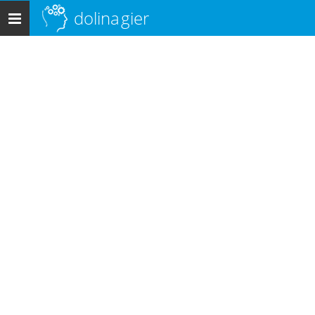
dolina
gier
Menu
główne