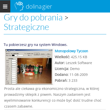
dolina
gier
Menu
główne
Gry do pobrania
>
Strategiczne
Tu pobierzesz gry na system Windows.
Monopolowy Tycoon
Wielkość:
425.15 KB
Autor:
Leszek Software
Licencja:
Demo
Dodano:
11-08-2009
Pobrań:
3 233
Prosta ale ciekawa gra ekonomiczno strategiczna, w której
prowadzimy sklepik z piwem. Naszym zadaniem jest
wyeliminowanie konkurencji co może być dość trudne choć
czasem zabawne.