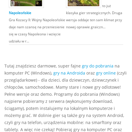
to już
Napoleońskie
klasyka gier strategicznych. Druga
Gra Kozacy II: Wojny Napoleońskie
wersja oddaje ten sam klimat przy
daje nam szansę na przeniesienie
nowej oprawie graiczn...
się w czasy Napoleona i wzięcie
udziału w r...
Tutaj znajdziesz darmowe, super fajne
gry do pobrania
na
komputer PC (Windows),
gry na Androida
oraz
gry online
(czyli
przeglądarkowe) - dla dzieci, dla dziewczyn, dziewczynek i
chłopców, samochodowe. Mamy stare i nowe gry odlotowe!
Pełne wersje oraz demo. Programy do pobrania (Windows)
najpierw pobieramy z serwera (wykonujemy download,
ściągamy), potem instalujemy na lokalnym komputerze i
możemy grać. W dolinie gier są także gry na system Android,
czyli gry na telefon, urządzenia mobilne: na smarftony oraz
tablety. A więc nie czekaj! Pobieraj gry na komputer PC oraz