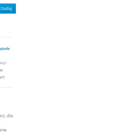
Dodaj
impiada
cy i
ją
Tym
ci, dla
ierw