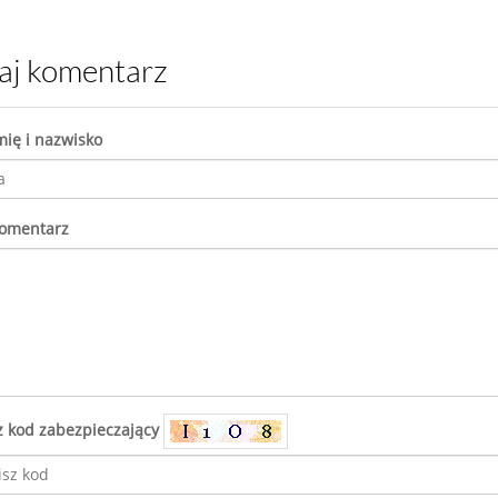
daj komentarz
mię i nazwisko
komentarz
z kod zabezpieczający