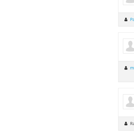
P
m
Ra