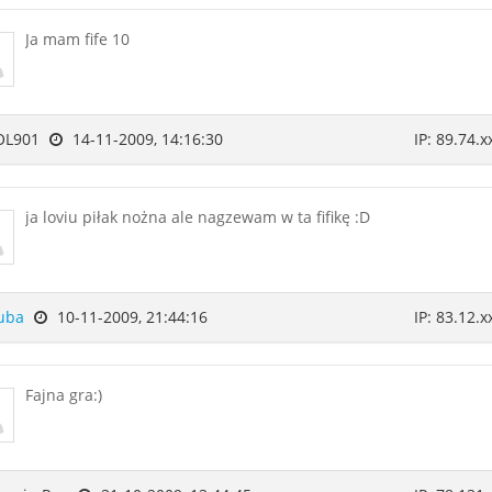
Ja mam fife 10
OL901
14-11-2009, 14:16:30
IP: 89.74.x
ja loviu piłak nożna ale nagzewam w ta fifikę :D
uba
10-11-2009, 21:44:16
IP: 83.12.x
Fajna gra:)