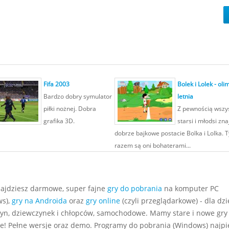
Fifa 2003
Bolek i Lolek - ol
Bardzo dobry symulator
letnia
piłki nożnej. Dobra
Z pewnością wszys
grafika 3D.
starsi i młodsi zna
dobrze bajkowe postacie Bolka i Lolka. 
razem są oni bohaterami...
najdziesz darmowe, super fajne
gry do pobrania
na komputer PC
s),
gry na Androida
oraz
gry online
(czyli przeglądarkowe) - dla dzie
yn, dziewczynek i chłopców, samochodowe. Mamy stare i nowe gry
e! Pełne wersje oraz demo. Programy do pobrania (Windows) najp