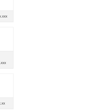
x.xxx
.xxx
x.xx