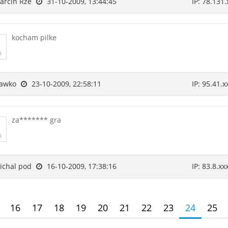
rcin Rze
31-10-2009, 13:44:45
IP: 78.131.
kocham pilke
lawko
23-10-2009, 22:58:11
IP: 95.41.x
za******* gra
chal pod
16-10-2009, 17:38:16
IP: 83.8.xx
16
17
18
19
20
21
22
23
24
25