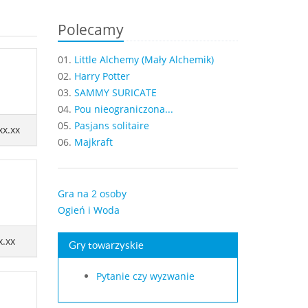
Polecamy
01.
Little Alchemy (Mały Alchemik)
02.
Harry Potter
03.
SAMMY SURICATE
04.
Pou nieograniczona...
05.
Pasjans solitaire
xx.xx
06.
Majkraft
Gra na 2 osoby
Ogień i Woda
x.xx
Gry towarzyskie
Pytanie czy wyzwanie