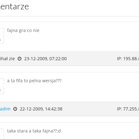
mentarze
fajna gra co nie
hał zie
23-12-2009, 07:22:00
IP: 195.88.
a ta fifa to pelna wersja???
adim
22-12-2009, 14:42:38
IP: 77.255.
taka stara a taka fajna??;d