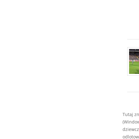
Tutaj z
(Window
dziewcz
odlotow