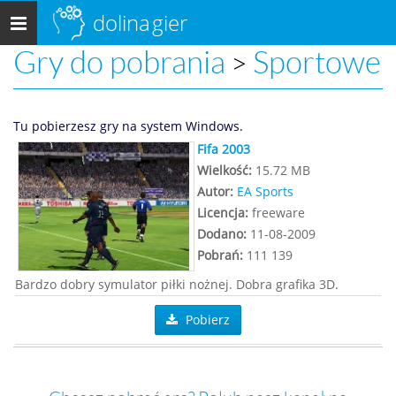
dolina
gier
Menu
główne
Gry do pobrania
Sportowe
>
Tu pobierzesz gry na system Windows.
Fifa 2003
Wielkość:
15.72 MB
Autor:
EA Sports
Licencja:
freeware
Dodano:
11-08-2009
Pobrań:
111 139
Bardzo dobry symulator piłki nożnej. Dobra grafika 3D.
Pobierz