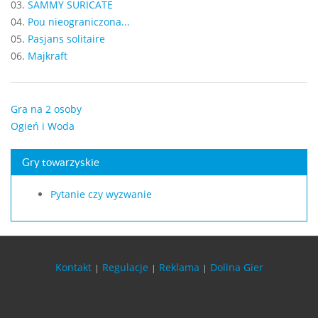
03.
SAMMY SURICATE
04.
Pou nieograniczona...
05.
Pasjans solitaire
06.
Majkraft
Gra na 2 osoby
Ogień i Woda
Gry towarzyskie
Pytanie czy wyzwanie
Kontakt
Regulacje
Reklama
Dolina Gier
|
|
|